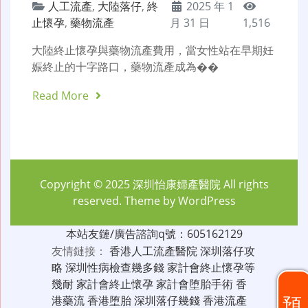
人工流產
,
大陸落仔
,
終
2025 年 1
止懷孕
,
藥物流產
月 31 日
1,516
大陸終止懷孕與藥物流產費用，當女性站在早期妊
娠終止的十字路口，藥物流產成為��
Read More
Copyright © 2025
深圳怡康婦產醫院
All rights
reserved. Theme by
WordPress
本站友鏈/廣告諮詢q號：605162129
友情鏈接：
香港人工流產醫院
深圳落仔攻
略
深圳性病檢查幾多錢
家計會終止懷孕等
幾耐
家計會終止懷孕
家計會堕胎手術
香
預
港藥流
香港堕胎
深圳落仔幾錢
香港流產