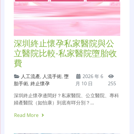
深圳終止懷孕私家醫院與公
立醫院比較-私家醫院墮胎收
費
人工流產
,
人流手術
,
墮
2026 年 6
胎手術
,
終止懷孕
月 10 日
255
深圳終止懷孕邊間好？私家醫院、公立醫院、專科
婦產醫院（如怡康）到底有咩分別？…
Read More