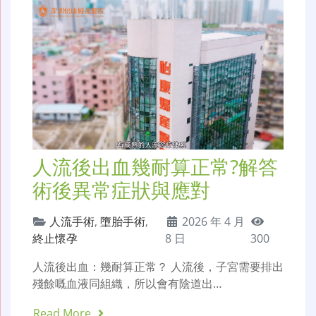
人流後出血幾耐算正常?解答
術後異常症狀與應對
人流手術
,
墮胎手術
,
2026 年 4 月
終止懷孕
8 日
300
人流後出血：幾耐算正常？ 人流後，子宮需要排出
殘餘嘅血液同組織，所以會有陰道出…
Read More