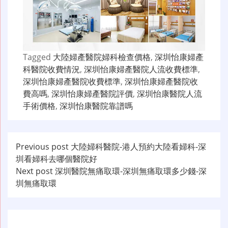
Tagged
大陸婦產醫院婦科檢查價格
,
深圳怡康婦產
科醫院收費情況
,
深圳怡康婦產醫院人流收費標準
,
深圳怡康婦產醫院收費標準
,
深圳怡康婦產醫院收
費高嗎
,
深圳怡康婦產醫院評價
,
深圳怡康醫院人流
手術價格
,
深圳怡康醫院靠譜嗎
文
Previous post
大陸婦科醫院-港人預約大陸看婦科-深
圳看婦科去哪個醫院好
章
Next post
深圳醫院無痛取環-深圳無痛取環多少錢-深
导
圳無痛取環
航