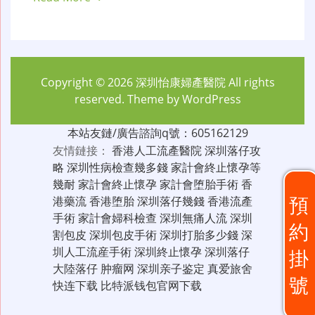
Copyright © 2026
深圳怡康婦產醫院
All rights
reserved. Theme by
WordPress
本站友鏈/廣告諮詢q號：605162129
友情鏈接：
香港人工流產醫院
深圳落仔攻
略
深圳性病檢查幾多錢
家計會終止懷孕等
幾耐
家計會終止懷孕
家計會堕胎手術
香
預
港藥流
香港堕胎
深圳落仔幾錢
香港流產
手術
家計會婦科檢查
深圳無痛人流
深圳
約
割包皮
深圳包皮手術
深圳打胎多少錢
深
圳人工流産手術
深圳終止懷孕
深圳落仔
掛
大陸落仔
肿瘤网
深圳亲子鉴定
真爱旅舍
號
快连下载
比特派钱包官网下载