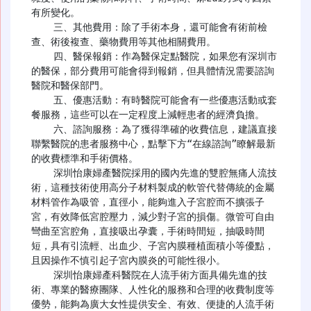
有所變化。

    三、其他費用：除了手術本身，還可能會有術前檢
查、術後複查、藥物費用等其他相關費用。

    四、醫保報銷：作為醫保定點醫院，如果您有深圳市
的醫保，部分費用可能會得到報銷，但具體情況需要諮詢
醫院和醫保部門。

    五、優惠活動：有時醫院可能會有一些優惠活動或套
餐服務，這些可以在一定程度上減輕患者的經濟負擔。

    六、諮詢服務：為了獲得準確的收費信息，建議直接
聯繫醫院的患者服務中心，點擊下方“在線諮詢”瞭解最新
的收費標準和手術價格。

    深圳怡康婦產醫院採用的國內先進的雙腔無痛人流技
術，這種技術使用高分子材料製成的軟管代替傳統的金屬
材料管作為吸管，直徑小，能夠進入子宮腔而不擴張子
宮，有效降低宮腔壓力，減少對子宮的損傷。微管可自由
彎曲至宮腔角，直接吸出孕囊，手術時間短，抽吸時間
短，具有引流輕、出血少、子宮內膜種植面積小等優點，
且因操作不慎引起子宮內膜炎的可能性很小。

    深圳怡康婦產科醫院在人流手術方面具備先進的技
術、專業的醫療團隊、人性化的服務和合理的收費制度等
優勢，能夠為廣大女性提供安全、有效、便捷的人流手術