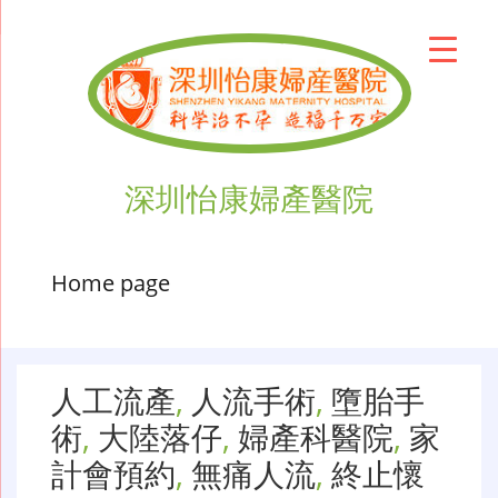
深圳怡康婦產醫院
Home page
人工流產
,
人流手術
,
墮胎手
術
,
大陸落仔
,
婦產科醫院
,
家
計會預約
,
無痛人流
,
終止懷