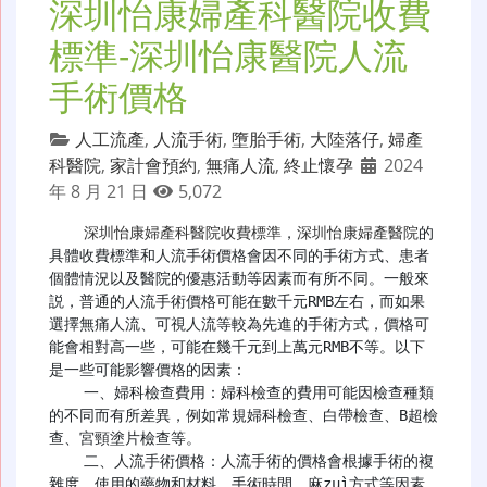
深圳怡康婦產科醫院收費
標準-深圳怡康醫院人流
手術價格
人工流產
,
人流手術
,
墮胎手術
,
大陸落仔
,
婦產
科醫院
,
家計會預約
,
無痛人流
,
終止懷孕
2024
年 8 月 21 日
5,072
深圳怡康婦產科醫院收費標準
，
深圳怡康婦產醫院
的
具體收費標準和人流手術價格會因不同的手術方式、患者
個體情況以及醫院的優惠活動等因素而有所不同。一般來
説，普通的人流手術價格可能在數千元RMB左右，而如果
選擇無痛人流、可視人流等較為先進的手術方式，價格可
能會相對高一些，可能在幾千元到上萬元RMB不等。以下
是一些可能影響價格的因素：

    一、婦科檢查費用：婦科檢查的費用可能因檢查種類
的不同而有所差異，例如常規婦科檢查、白帶檢查、B超檢
查、宮頸塗片檢查等。

    二、人流手術價格：人流手術的價格會根據手術的複
雜度、使用的藥物和材料、手術時間、麻zuì方式等因素