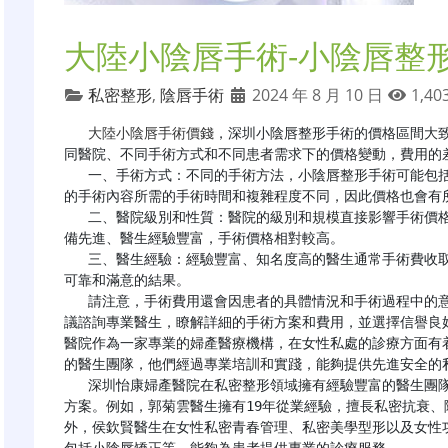
大陸小陰唇手術-小陰唇整
私密整形
,
陰唇手術
2024 年 8 月 10 日
1,40
大陸小陰唇手術價錢
，深圳小陰唇整形手術的價格區間大致在
同醫院、不同手術方式和不同患者需求下的價格變動，費用的差
   一、手術方式：不同的手術方法，小陰唇整形手術可能包括多種內容，如小陰唇肥大縮小、形狀調整等。不同
的手術內容所需的手術時間和複雜程度不同，因此價格也會有所
   二、醫院級別和性質：醫院的級別和規模直接影響手術價格。一般來説，大型醫療機構或知名整形醫院由於設
備先進、醫生經驗豐富，手術價格相對較高。

   三、醫生經驗：經驗豐富、知名度高的醫生通常手術費收取的更高。他們的手術技巧和臨牀經驗可以提供更為
可靠和滿意的結果。

   請注意，手術費用還會因患者的具體情況和手術過程中的意外情況而有所變動。因此，在決定進行手術前，建
議諮詢專業醫生，瞭解詳細的手術方案和費用，並選擇信譽良
醫院作為一家專業的婦產醫療機構，在女性私處的診療方面有
的醫生團隊，他們經過專業培訓和實踐，能夠提供先進安全的私
   深圳怡康婦產醫院在私密整形領域擁有經驗豐富的醫生團隊，他們能夠根據患者的具體情況制定個性化的手術
方案。例如，郭菊雲醫生擁有19年從業經驗，擅長私密抗衰、
外，侯欽賢醫生在女性私密青春管理、私密美學型形以及女性