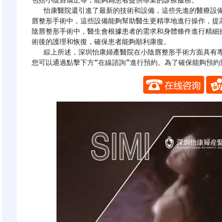
包括小陰唇矯正等，能夠為患者提供專業的診療服務。

   怡康醫院還引進了最新的技術和設備，這些先進的醫療設備為手術的準確性和安全性提供了有力保障。在小陰
唇整形手術中，這些設備能夠幫助醫生更精準地進行操作，提
陰唇整形手術中，醫生會根據患者的需求和身體條件進行精細
術後的護理和恢復，確保患者能夠順利康復。

   綜上所述，深圳怡康婦產醫院在小陰唇整形手術方面具有專業優勢，能夠為患者提供安全、有效的醫療服務。
您可以通過點擊下方“在線諮詢”進行預約。為了確保能夠預