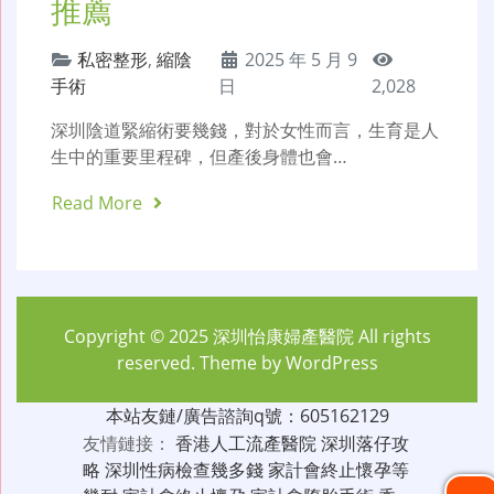
推薦
私密整形
,
縮陰
2025 年 5 月 9
手術
日
2,028
深圳陰道緊縮術要幾錢，對於女性而言，生育是人
生中的重要里程碑，但產後身體也會…
Read More
Copyright © 2025
深圳怡康婦產醫院
All rights
reserved. Theme by
WordPress
本站友鏈/廣告諮詢q號：605162129
友情鏈接：
香港人工流產醫院
深圳落仔攻
略
深圳性病檢查幾多錢
家計會終止懷孕等