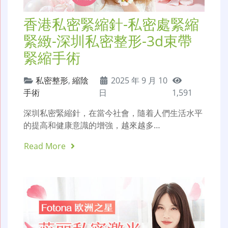
香港私密緊縮針-私密處緊縮
緊緻-深圳私密整形-3d束帶
緊縮手術
私密整形
,
縮陰
2025 年 9 月 10
手術
日
1,591
深圳私密緊縮針，在當今社會，隨着人們生活水平
的提高和健康意識的增強，越來越多…
Read More