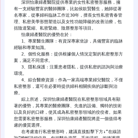
   深圳怡康婦產醫院提供專業的女性私密整形服務，擁
有一支經驗豐富的醫師團隊，比如侯欽賢醫生，她師從著
名專家，從事婦科臨牀工作近30年，擅長女性私密青春管
理、私密美學形態塑造以及女性功能障礙的改善治療，包
括陰道緊縮、私密緊緻、陰唇整形等項目。

   怡康婦產醫院的優勢在於：

   1、專業醫生團隊：有資深專家坐診，具備豐富的臨牀
經驗和專業知識。

   2、個性化服務：提供根據個人情況定製的私密整形方
案，滿足不同需求。

   3、隱私保護：注重患者隱私，提供私密的諮詢與治療
環境。

   4、綜合醫療資源：作為一家高端專業婦兒醫院，不僅
私密整形，還可在必要時提供婦科相關疾病的診斷與治
療。

   綜上所述，深圳怡康婦產醫院在私密整形領域具有顯
著的優勢，其專業的醫療團隊、先進的設備、獨特的技術
以及良好的口碑，使其成為私密整形領域的佼佼者。如果
您需要私密整形服務，深圳怡康婦產醫院將是一個值得考
慮的優質選擇。

   在考慮進行私密整形時，建議直接點擊下方↓“在線諮