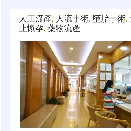
人工流產
,
人流手術
,
墮胎手術
,
止懷孕
,
藥物流產