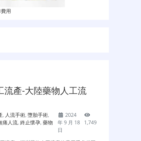
掉費用
工流產-大陸藥物人工流
產
,
人流手術
,
墮胎手術
,
2024
無痛人流
,
終止懷孕
,
藥物
年 9 月 18
1,749
日