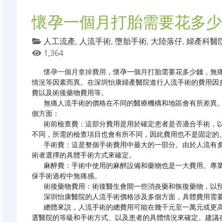
懷孕一個月打胎需要花多少
人工流產
,
人流手術
,
墮胎手術
,
大陸落仔
,
婦產科醫
1,364
懷孕一個月拿掉費用
，懷孕一個月打胎需要花多少錢，無
情況等因素而異。在深圳怡康婦產醫院進行人流手術的費用因
費以及術後藥物費用等。

   無痛人流手術的價格在不同的醫療機構和地區會有所差異。在深圳怡康醫院，人流手術的費用大致包括以下幾
個方面：

   術前檢查費：這部分費用是用於確定患者是否適合手術，以及選擇最合適的手術方式。由於每個人的身體狀況
不同，所需的檢查項目也會有所不同，因此費用也不是固定的。
   手術費：這是整個手術費用中最大的一部分。由於人流有多種方式，每種方式的費用也不同，因此需要根據受
術者選擇的具體手術方式來確定。

   麻醉費：手術中使用的麻醉設備和藥物也是一大費用。專業的麻醉師會根據患者的體重和體質進行麻醉，以確
保手術過程中無痛感。

   術後藥物費用：術後醫生會開一些消炎藥和恢復藥物，以預防感染和促進身體恢復。

   深圳怡康醫院的人流手術價格涉及多個方面，具體費用需要到醫院進行詳細諮詢並獲取個性化方案。

   總體來説，人流手術的總費用可能在幾千元至一萬元或更高。具體費用需要根據患者所在地區的醫療水平、所
選醫院的等級和手術方式、以及患者的具體情況來確定。建議