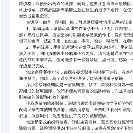
體價格，以便做出合適的選擇。同時，也要注意選擇正規醫院
終止懷孕，請務必諮詢專業醫生並在醫生的指導下進行。在任
命造成嚴重危害。

   在懷孕一個月（即4周）時，可以選擇藥物流產或手術流產。以下是關於這兩種方法的一些基本信息：

   1、藥物流產：藥物流產通常在懷孕49天（7周）以內進行。藥物流產是通過使用藥物（如米非司酮和米索前列
醇）來終止懷孕。這些藥物可以阻止孕激素的作用，從而導致胚
但可能會有一些副作用，如出血、疼痛、噁心、嘔吐等。在藥
   2、手術流產：手術流產通常在懷孕12周以內進行。手術流產包括吸宮術和清宮術。吸宮術是通過將一根細管
插入子宮，利用負壓吸出胚胎和子宮內膜。清宮術是通過在宮
產的成功率非常高，但可能會有一些併發症，如出血、感染、
保流產已完成。

   無論選擇哪種方法，都應在專業醫生的指導下進行。在進行任何操作之前，請務必諮詢醫生並瞭解可能的風險
和併發症。同時，為了避免意外懷孕，建議使用避孕措施。

   深圳怡康婦產醫院是一家集醫療、預防、康復和保健為一體的現代化新型婦產科醫院。醫院擁有一支由資深專
家組成的醫療團隊，他們不僅具備豐富的臨牀經驗，而且掌握
到精確的診斷和有效的治療。

   作為專業的婦產醫院，深圳怡康婦產醫院提供從孕前諮詢到產後恢復的一站式服務，特別注重母嬰健康。醫院
配備了最先進的醫療設備，如高清彩超、全自動生化分析儀等
舒適，服務周到，為患者提供了良好的就醫體驗。

   無論是常規的婦科檢查、計劃生育服務，還是高危妊娠管理、婦科腫瘤治療，怡康婦產醫院都能提供個性化的
醫療方案。醫院還提供24小時急診服務，確保在緊急情況下