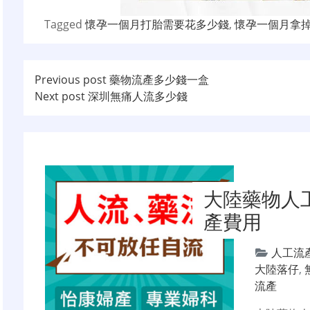
Tagged
懷孕一個月打胎需要花多少錢
,
懷孕一個月拿
文
Previous post
藥物流產多少錢一盒
Next post
深圳無痛人流多少錢
章
导
航
大陸藥物人
產費用
人工流
大陸落仔
,
流產