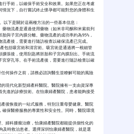
進行手術，以確保手術安全和效果。如果您正在考慮
何情況下，自行嘗試終止懷孕都可能對您的身體和生
胎與子宮內膜分離。藥物流產的成功率約為95%，
物流產後，需要進行隨訪檢查以確保流產已完成。

頸擴張後，使用刮匙將胚胎和子宮內膜刮出。手術流
子宮穿孔等。在手術流產後，需要進行隨訪檢查以確
着先進的診療技術。在怡康婦產醫院，患者能夠接受
，確保醫療服務的專業性和安全性。同時，醫院環境
能夠及時救治患者。選擇深圳怡康婦產醫院，就是選