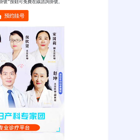
掛號”按鈕可免費在線諮詢掛號。