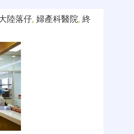
大陸落仔
,
婦產科醫院
,
終