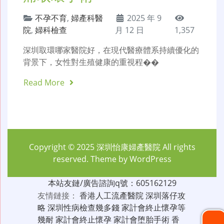
不孕不育
,
婦產科醫
2025 年 9
院
,
婦科檢查
月 12 日
1,357
深圳取環哪家醫院好，在現代醫療體系持續優化的
背景下，女性對生殖健康的重視程��
Read More
Copyright © 2025
深圳怡康婦產醫院
All rights
reserved. Theme by
WordPress
本站友鏈/廣告諮詢q號：605162129
友情鏈接：
香港人工流產醫院
深圳落仔攻
略
深圳性病檢查幾多錢
家計會終止懷孕等
幾耐
家計會終止懷孕
家計會堕胎手術
香