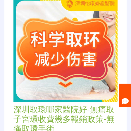
深圳取環哪家醫院好-無痛取
子宮環收費幾多報銷政策-無
痛取環手術