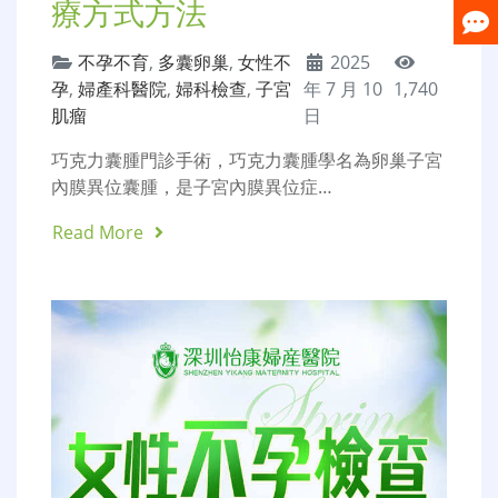
療方式方法
不孕不育
,
多囊卵巢
,
女性不
2025
孕
,
婦產科醫院
,
婦科檢查
,
子宮
年 7 月 10
1,740
肌瘤
日
巧克力囊腫門診手術，巧克力囊腫學名為卵巢子宮
內膜異位囊腫，是子宮內膜異位症…
Read More