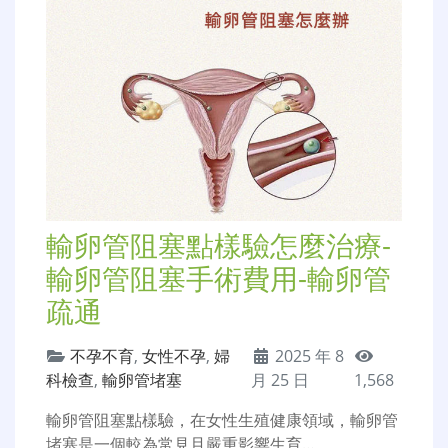
輸卵管阻塞點樣驗怎麼治療-
輸卵管阻塞手術費用-輸卵管
疏通
不孕不育
,
女性不孕
,
婦
2025 年 8
科檢查
,
輸卵管堵塞
月 25 日
1,568
輸卵管阻塞點樣驗，在女性生殖健康領域，輸卵管
堵塞是一個較為常見且嚴重影響生育…