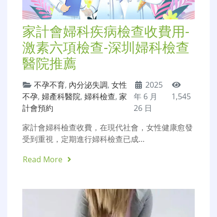
家計會婦科疾病檢查收費用-
激素六項檢查-深圳婦科檢查
醫院推薦
不孕不育
,
內分泌失調
,
女性
2025
不孕
,
婦產科醫院
,
婦科檢查
,
家
年 6 月
1,545
計會預約
26 日
家計會婦科檢查收費，在現代社會，女性健康愈發
受到重視，定期進行婦科檢查已成…
Read More