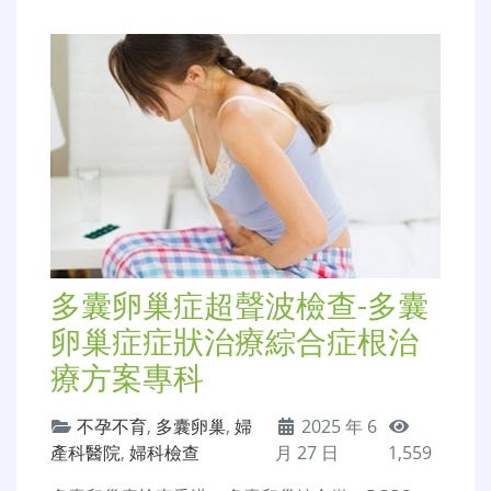
多囊卵巢症超聲波檢查-多囊
卵巢症症狀治療綜合症根治
療方案專科
不孕不育
,
多囊卵巢
,
婦
2025 年 6
產科醫院
,
婦科檢查
月 27 日
1,559