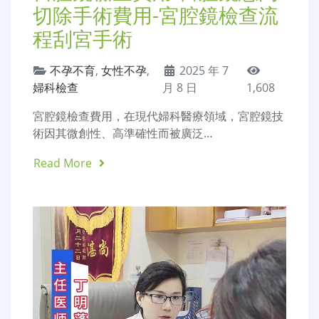
切除手術費用-宮腔鏡檢查流
程刮宮手術
不孕不育
,
女性不孕
,
2025 年 7
婦科檢查
月 8 日
1,608
宮腔鏡檢查費用，在現代婦科醫療領域，宮腔鏡技
術因其微創性、高準確性而被廣泛…
Read More