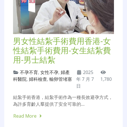
男女性結紮手術費用香港-女
性結紮手術費用-女生結紮費
用-男士結紮
不孕不育
,
女性不孕
,
婦產
2025
科醫院
,
婦科檢查
,
輸卵管堵塞
年 7 月 7
1,780
日
結紮手術香港，結紮手術作為一種長效避孕方式，
為許多育齡人羣提供了安全可靠的…
Read More