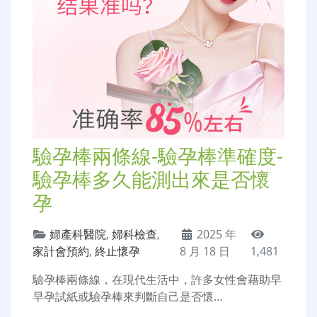
驗孕棒兩條線-驗孕棒準確度-
驗孕棒多久能測出來是否懷
孕
婦產科醫院
,
婦科檢查
,
2025 年
家計會預約
,
終止懷孕
8 月 18 日
1,481
驗孕棒兩條線，在現代生活中，許多女性會藉助早
早孕試紙或驗孕棒來判斷自己是否懷…