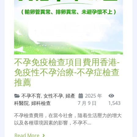
不孕免疫檢查項目費用香港-
免疫性不孕治療-不孕症檢查
推薦
不孕不育
,
女性不孕
,
婦產
2025 年
科醫院
,
婦科檢查
7 月 9 日
1,543
不孕檢查費用，在當今社會，隨着生活壓力的增大
以及各種環境因素的影響，不孕不…
Read More