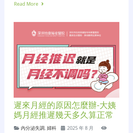
Read More
遲來月經的原因怎麼辦-大姨
媽月經推遲幾天多久算正常
內分泌失調
,
婦科
2025 年 8 月