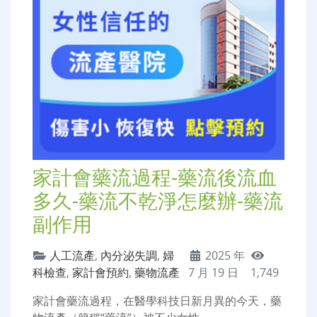
家計會藥流過程-藥流後流血
多久-藥流不乾淨怎麼辦-藥流
副作用
人工流產
,
內分泌失調
,
婦
2025 年
科檢查
,
家計會預約
,
藥物流產
7 月 19 日
1,749
家計會藥流過程，在醫學科技日新月異的今天，藥