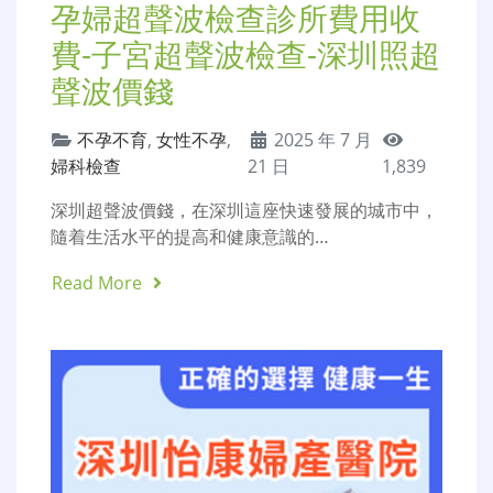
孕婦超聲波檢查診所費用收
費-子宮超聲波檢查-深圳照超
聲波價錢
不孕不育
,
女性不孕
,
2025 年 7 月
婦科檢查
21 日
1,839
深圳超聲波價錢，在深圳這座快速發展的城市中，
隨着生活水平的提高和健康意識的…
Read More