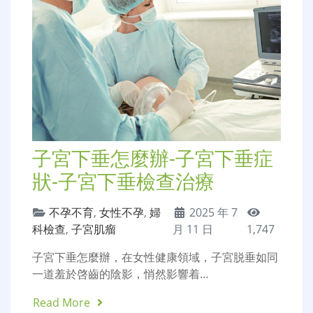
子宮下垂怎麼辦-子宮下垂症
狀-子宮下垂檢查治療
不孕不育
,
女性不孕
,
婦
2025 年 7
科檢查
,
子宮肌瘤
月 11 日
1,747
子宮下垂怎麼辦，在女性健康領域，子宮脱垂如同
一道羞於啓齒的陰影，悄然影響着…
Read More