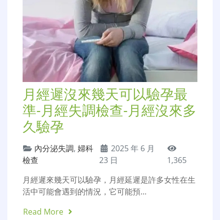
月經遲沒來幾天可以驗孕最
準-月經失調檢查-月經沒來多
久驗孕
內分泌失調
,
婦科
2025 年 6 月
檢查
23 日
1,365
月經遲來幾天可以驗孕，月經延遲是許多女性在生
活中可能會遇到的情況，它可能預…
Read More