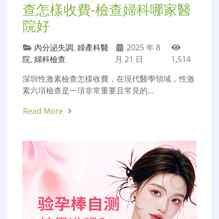
查怎樣收費-檢查婦科哪家醫
院好
內分泌失調
,
婦產科醫
2025 年 8
院
,
婦科檢查
月 21 日
1,514
深圳性激素檢查怎樣收費，在現代醫學領域，性激
素六項檢查是一項非常重要且常見的…
Read More