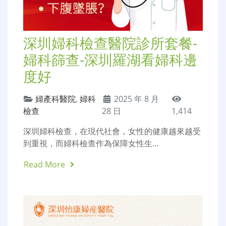
深圳婦科檢查醫院診所套餐-
婦科篩查-深圳羅湖看婦科邊
度好
婦產科醫院
,
婦科
2025 年 8 月
檢查
28 日
1,414
深圳婦科檢查，在現代社會，女性的健康越來越受
到重視，而婦科檢查作為保障女性生…
Read More