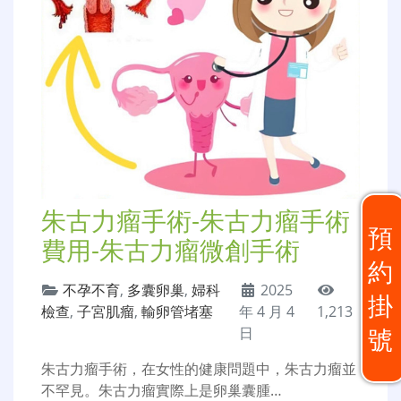
朱古力瘤手術-朱古力瘤手術
預
費用-朱古力瘤微創手術
約
不孕不育
,
多囊卵巢
,
婦科
2025
掛
檢查
,
子宮肌瘤
,
輸卵管堵塞
年 4 月 4
1,213
號
日
朱古力瘤手術，在女性的健康問題中，朱古力瘤並
不罕見。朱古力瘤實際上是卵巢囊腫…