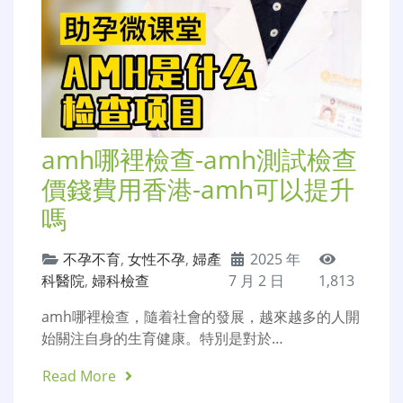
amh哪裡檢查-amh測試檢查
價錢費用香港-amh可以提升
嗎
不孕不育
,
女性不孕
,
婦產
2025 年
科醫院
,
婦科檢查
7 月 2 日
1,813
amh哪裡檢查，隨着社會的發展，越來越多的人開
始關注自身的生育健康。特別是對於…
Read More