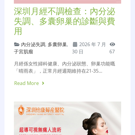
深圳月經不調檢查：內分泌
失調、多囊卵巢的診斷與費
用
內分泌失調
,
多囊卵巢
,
2026 年 7 月
子宮肌瘤
30 日
67
月經係女性婦科健康、內分泌狀態、卵巢功能嘅
「晴雨表」，正常月經週期維持在21-35…
Read More