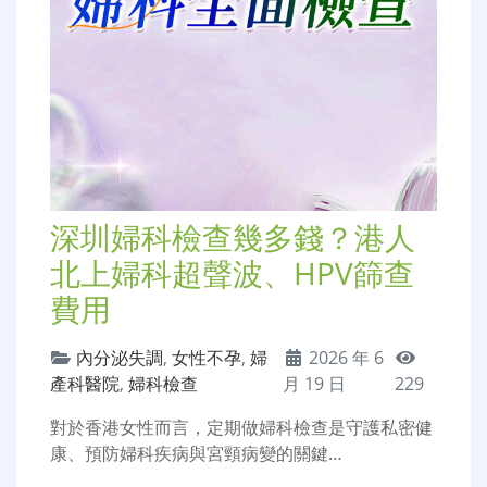
深圳婦科檢查幾多錢？港人
北上婦科超聲波、HPV篩查
費用
內分泌失調
,
女性不孕
,
婦
2026 年 6
產科醫院
,
婦科檢查
月 19 日
229
對於香港女性而言，定期做婦科檢查是守護私密健
康、預防婦科疾病與宮頸病變的關鍵…