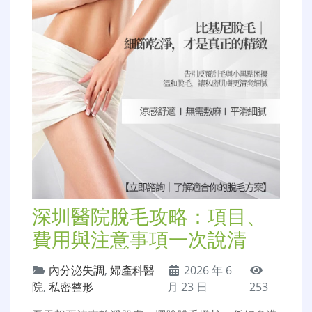
深圳醫院脫毛攻略：項目、
費用與注意事項一次說清
內分泌失調
,
婦產科醫
2026 年 6
院
,
私密整形
月 23 日
253