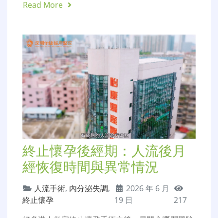
Read More
終止懷孕後經期：人流後月
經恢復時間與異常情況
人流手術
,
內分泌失調
,
2026 年 6 月
終止懷孕
19 日
217