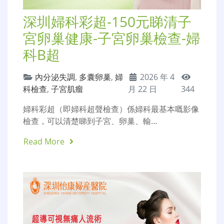
深圳婦科彩超-150元睇清子
宮卵巢健康-子宮卵巢檢查-婦
科B超
內分泌失調
,
多囊卵巢
,
婦
2026 年 4
科檢查
,
子宮肌瘤
月 22 日
344
婦科彩超（即婦科超聲檢查）係婦科最基本嘅影像
檢查，可以清楚睇到子宮、卵巢、輸…
Read More