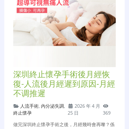
深圳終止懷孕手術後月經恢
復-人流後月經遲到原因-月經
不调推遲
人流手術
,
內分泌失調
,
2026 年 4 月
終止懷孕
25 日
369
做完深圳終止懷孕手術之後，月經幾時會再嚟？係