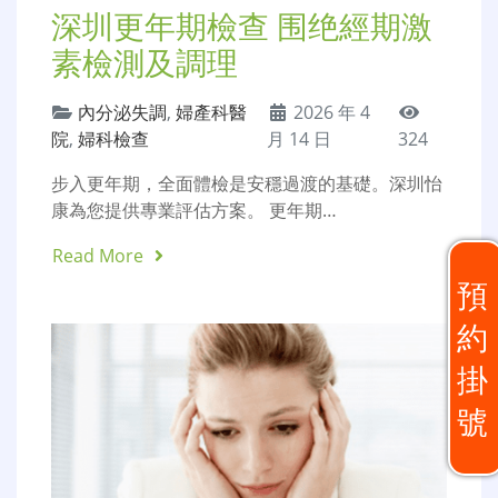
深圳更年期檢查 围绝經期激
素檢測及調理
內分泌失調
,
婦產科醫
2026 年 4
院
,
婦科檢查
月 14 日
324
步入更年期，全面體檢是安穩過渡的基礎。深圳怡
康為您提供專業評估方案。 更年期…
Read More
預
約
掛
號