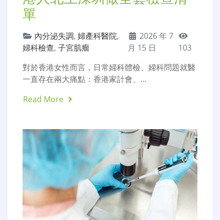
單
內分泌失調
,
婦產科醫院
,
2026 年 7
婦科檢查
,
子宮肌瘤
月 15 日
103
對於香港女性而言，日常婦科體檢、婦科問題就醫
一直存在兩大痛點：香港家計會、…
Read More