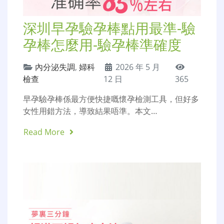
深圳早孕驗孕棒點用最準-驗
孕棒怎麼用-驗孕棒準確度
內分泌失調
,
婦科
2026 年 5 月
檢查
12 日
365
早孕驗孕棒係最方便快捷嘅懷孕檢測工具，但好多
女性用錯方法，導致結果唔準。本文…
Read More