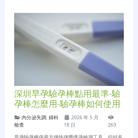
深圳早孕驗孕棒點用最準-驗
孕棒怎麼用-驗孕棒如何使用
內分泌失調
,
婦科
2026 年 5 月
檢查
18 日
269
早孕驗孕棒係最方便快捷嘅懷孕檢測工具，但好多