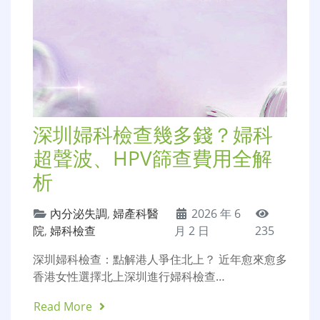
深圳婦科檢查幾多錢？婦科
超聲波、HPV篩查費用全解
析
內分泌失調
,
婦產科醫
2026 年 6
院
,
婦科檢查
月 2 日
235
深圳婦科檢查：點解港人爭住北上？ 近年愈來愈多
香港女性選擇北上深圳進行婦科檢查…
Read More