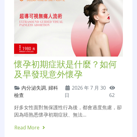
懷孕初期症狀是什麼？如何
及早發現意外懷孕
內分泌失調
,
婦科
2026 年 7 月 30
檢查
日
62
好多女性面對無保護性行為後，都會過度焦慮，卻
因為唔熟悉懷孕初期症狀、無法…
Read More