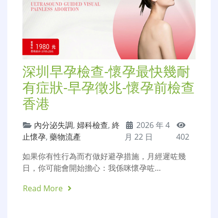
深圳早孕檢查-懷孕最快幾耐
有症狀-早孕徵兆-懷孕前檢查
香港
內分泌失調
,
婦科檢查
,
終
2026 年 4
止懷孕
,
藥物流產
月 22 日
402
如果你有性行為而冇做好避孕措施，月經遲咗幾
日，你可能會開始擔心：我係咪懷孕咗…
Read More