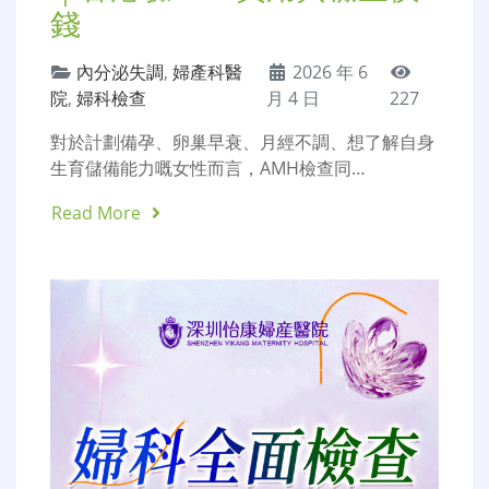
錢
內分泌失調
,
婦產科醫
2026 年 6
院
,
婦科檢查
月 4 日
227
對於計劃備孕、卵巢早衰、月經不調、想了解自身
生育儲備能力嘅女性而言，AMH檢查同…
Read More