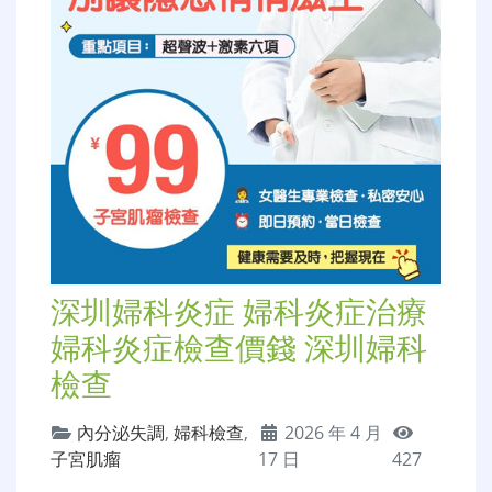
深圳婦科炎症 婦科炎症治療
婦科炎症檢查價錢 深圳婦科
檢查
內分泌失調
,
婦科檢查
,
2026 年 4 月
子宮肌瘤
17 日
427