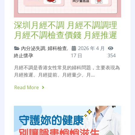
深圳月經不調 月經不調調理
月經不調檢查價錢 月經推遲
內分泌失調
,
婦科檢查
,
2026 年 4 月
終止懷孕
17 日
354
月經不調是香港女性常見的婦科問題，主要表現為
月經推遲、月經提前、月經量少、月…
Read More