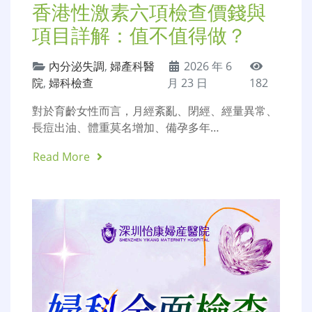
香港性激素六項檢查價錢與
項目詳解：值不值得做？
內分泌失調
,
婦產科醫
2026 年 6
院
,
婦科檢查
月 23 日
182
對於育齡女性而言，月經紊亂、閉經、經量異常、
長痘出油、體重莫名增加、備孕多年…
Read More