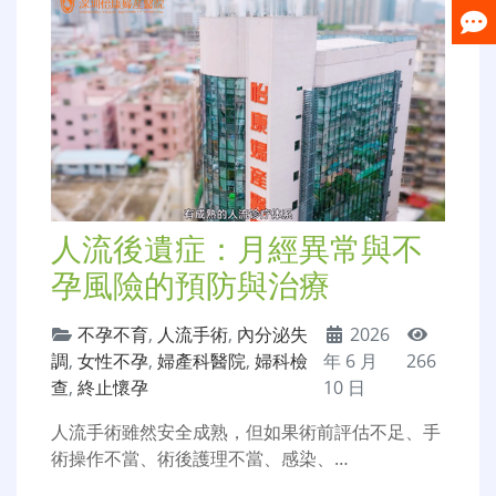
人流後遺症：月經異常與不
孕風險的預防與治療
不孕不育
,
人流手術
,
內分泌失
2026
調
,
女性不孕
,
婦產科醫院
,
婦科檢
年 6 月
266
查
,
終止懷孕
10 日
人流手術雖然安全成熟，但如果術前評估不足、手
術操作不當、術後護理不當、感染、…