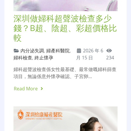
深圳做婦科超聲波檢查多少
錢？B超、陰超、彩超價格比
較
內分泌失調
,
婦產科醫院
,
2026 年 6
婦科檢查
,
終止懷孕
月 15 日
234
婦科超聲波檢查係女性最基礎、最常做嘅婦科篩查
項目，無論係意外懷孕確認、子宮卵…
Read More