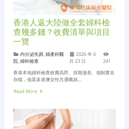
香港人返大陸做全套婦科檢
查幾多錢？收費清單與項目
一覽
內分泌失調
,
婦產科醫
2026 年 6
院
,
婦科檢查
月 23 日
241
香港本地婦科檢查收費高昂、排期漫長、強制實名
存檔，係眾多港澳女性共通嘅就…
Read More