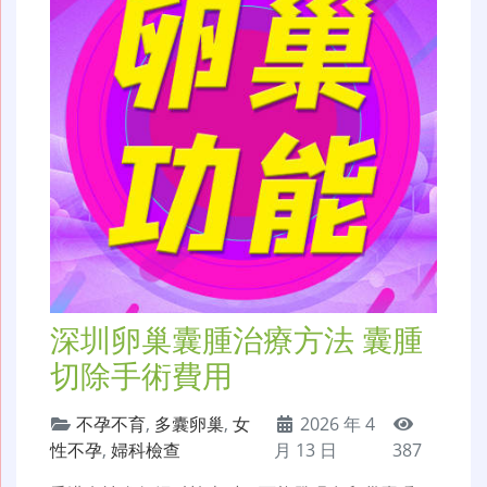
深圳卵巢囊腫治療方法 囊腫
切除手術費用
不孕不育
,
多囊卵巢
,
女
2026 年 4
性不孕
,
婦科檢查
月 13 日
387