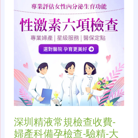
深圳精液常規檢查收費-
婦產科備孕檢查-驗精-大