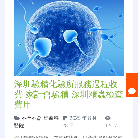
深圳驗精化驗所服務過程收
費-家計會驗精-深圳精蟲檢查
費用
不孕不育
,
婦產科
2025 年 8 月
醫院
28 日
1,517
深圳驗精化驗所，在當代社會，隨着生育觀念的轉