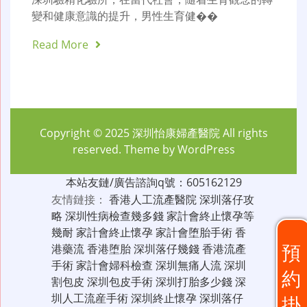
變和健康意識的提升，男性生育健��
Read More
Copyright © 2025
深圳怡康婦產醫院
All rights
reserved. Theme by
WordPress
本站友鏈/廣告諮詢q號：605162129
友情鏈接：
香港人工流產醫院
深圳落仔攻
略
深圳性病檢查幾多錢
家計會終止懷孕等
幾耐
家計會終止懷孕
家計會堕胎手術
香
預
港藥流
香港堕胎
深圳落仔幾錢
香港流產
手術
家計會婦科檢查
深圳無痛人流
深圳
約
割包皮
深圳包皮手術
深圳打胎多少錢
深
圳人工流産手術
深圳終止懷孕
深圳落仔
掛