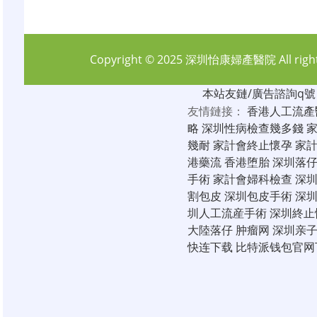
Copyright © 2025
深圳怡康婦產醫院
All rig
本站友鏈/廣告諮詢q號：6
友情鏈接：
香港人工流產
略
深圳性病檢查幾多錢
幾耐
家計會終止懷孕
家
港藥流
香港堕胎
深圳落
手術
家計會婦科檢查
深
割包皮
深圳包皮手術
深
圳人工流産手術
深圳終止
大陸落仔
肿瘤网
深圳亲
快连下载
比特派钱包官网