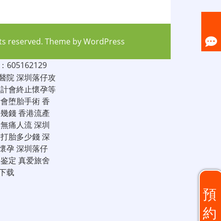
hts reserved. Theme by
WordPress
05162129
醫院
深圳落仔攻
家計會終止懷孕等
計會堕胎手術
香
仔幾錢
香港流產
圳無痛人流
深圳
圳打胎多少錢
深
懷孕
深圳落仔
子鉴定
真爱旅舍
下载
預
約