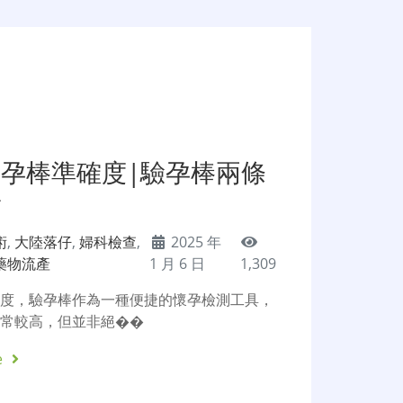
驗孕棒準確度|驗孕棒兩條
胎
術
,
大陸落仔
,
婦科檢查
,
2025 年
藥物流產
1 月 6 日
1,309
確度，驗孕棒作為一種便捷的懷孕檢測工具，
通常較高，但並非絕��
e