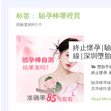
标签：
驗孕棒哪裡買
同标签的约1个
終止懷孕|
線|深圳墮
墮胎手
終止懷孕
,
驗孕棒準
其準確性
Read Mor