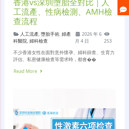
香港vs深圳墮胎全對比｜人
工流產、性病檢測、AMH檢
查流程
人工流產
,
墮胎手術
,
婦產
2026 年 6
科醫院
,
婦科檢查
月 4 日
253
不少香港女性在面對意外懷孕、婦科篩查、生育力
評估、私密健康檢查等需求時，都會��
Read More