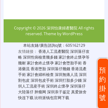
Copyright © 2026
深圳怡康婦產醫院
All rights
reserved. Theme by
WordPress
本站友鏈/廣告諮詢q號：605162129
友情鏈接：
香港人工流產醫院
深圳落仔攻
略
深圳性病檢查幾多錢
家計會終止懷孕等
幾耐
家計會終止懷孕
家計會堕胎手術
香
預
港藥流
香港堕胎
深圳落仔幾錢
香港流產
手術
家計會婦科檢查
深圳無痛人流
深圳
約
割包皮
深圳包皮手術
深圳打胎多少錢
深
圳人工流産手術
深圳終止懷孕
深圳落仔
掛
大陸落仔
肿瘤网
深圳亲子鉴定
真爱旅舍
號
快连下载
比特派钱包官网下载