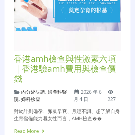
香港amh檢查與性激素六項
｜香港驗amh費用與檢查價
錢
內分泌失調
,
婦產科醫
2026 年 6
院
,
婦科檢查
月 4 日
227
對於計劃備孕、卵巢早衰、月經不調、想了解自身
生育儲備能力嘅女性而言，AMH檢查��
Read More