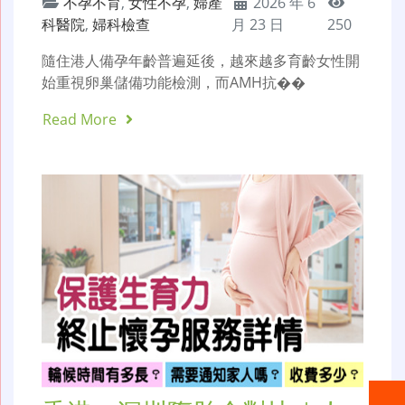
不孕不育
,
女性不孕
,
婦產
2026 年 6
科醫院
,
婦科檢查
月 23 日
250
隨住港人備孕年齡普遍延後，越來越多育齡女性開
始重視卵巢儲備功能檢測，而AMH抗��
Read More