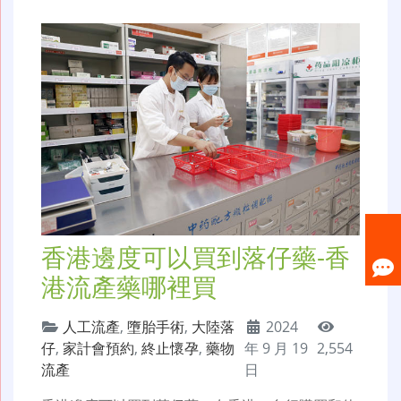
香港邊度可以買到落仔藥-香
港流產藥哪裡買
人工流產
,
墮胎手術
,
大陸落
2024
仔
,
家計會預約
,
終止懷孕
,
藥物
年 9 月 19
2,554
流產
日