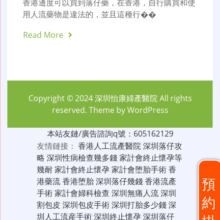
香港邊度可以買到落仔藥，在香港，自行購買和使
用人流藥物是違法的，並且這種行��
Read More
Copyright © 2024
深圳怡康婦產醫院
All rights
reserved. Theme by
WordPress
本站友鏈/廣告諮詢q號：605162129
友情鏈接：
香港人工流產醫院
深圳落仔攻
略
深圳性病檢查幾多錢
家計會終止懷孕等
幾耐
家計會終止懷孕
家計會堕胎手術
香
預
港藥流
香港堕胎
深圳落仔幾錢
香港流產
手術
家計會婦科檢查
深圳無痛人流
深圳
約
割包皮
深圳包皮手術
深圳打胎多少錢
深
圳人工流産手術
深圳終止懷孕
深圳落仔