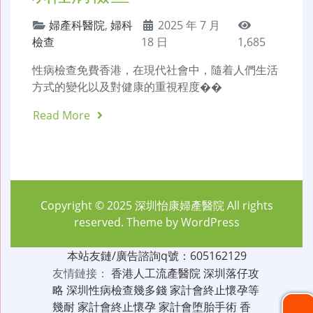
婦產科醫院
,
婦科
2025 年 7 月
檢查
18 日
1,685
性病檢查免費香港，在現代社會中，隨着人們生活
方式的變化以及對健康的重視程度��
Read More
Copyright © 2025
深圳怡康婦產醫院
All rights
reserved. Theme by
WordPress
本站友鏈/廣告諮詢q號：605162129
友情鏈接：
香港人工流產醫院
深圳落仔攻
略
深圳性病檢查幾多錢
家計會終止懷孕等
幾耐
家計會終止懷孕
家計會堕胎手術
香