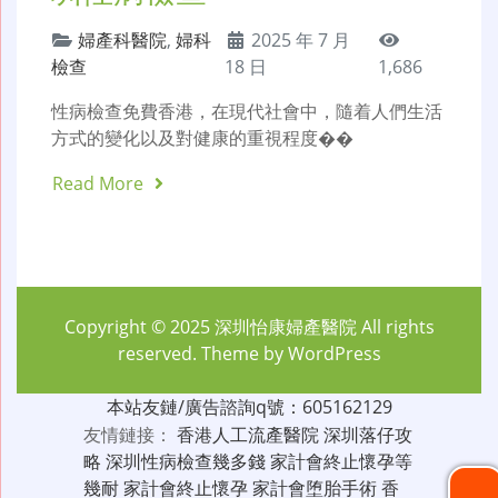
婦產科醫院
,
婦科
2025 年 7 月
檢查
18 日
1,686
性病檢查免費香港，在現代社會中，隨着人們生活
方式的變化以及對健康的重視程度��
Read More
Copyright © 2025
深圳怡康婦產醫院
All rights
reserved. Theme by
WordPress
本站友鏈/廣告諮詢q號：605162129
友情鏈接：
香港人工流產醫院
深圳落仔攻
略
深圳性病檢查幾多錢
家計會終止懷孕等
幾耐
家計會終止懷孕
家計會堕胎手術
香