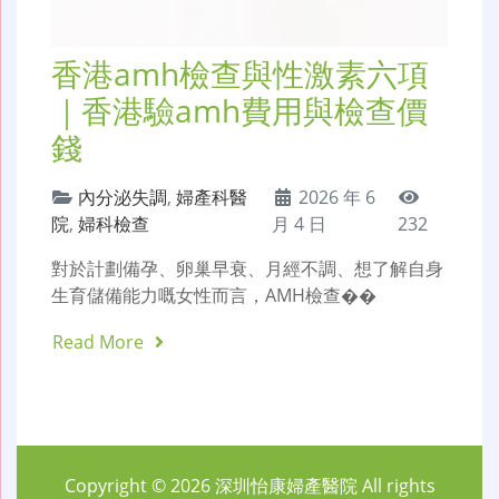
香港amh檢查與性激素六項
｜香港驗amh費用與檢查價
錢
內分泌失調
,
婦產科醫
2026 年 6
院
,
婦科檢查
月 4 日
232
對於計劃備孕、卵巢早衰、月經不調、想了解自身
生育儲備能力嘅女性而言，AMH檢查��
Read More
Copyright © 2026
深圳怡康婦產醫院
All rights