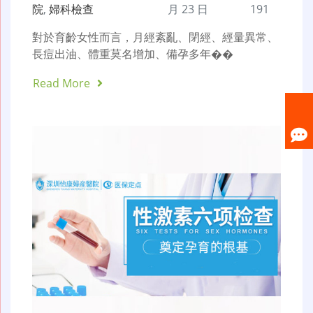
院
,
婦科檢查
月 23 日
191
對於育齡女性而言，月經紊亂、閉經、經量異常、
長痘出油、體重莫名增加、備孕多年��
Read More