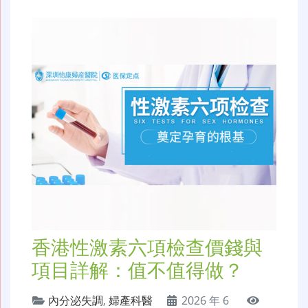
香港性激素六項檢查價錢與
項目詳解：值不值得做？
內分泌失調
,
婦產科醫
2026 年 6