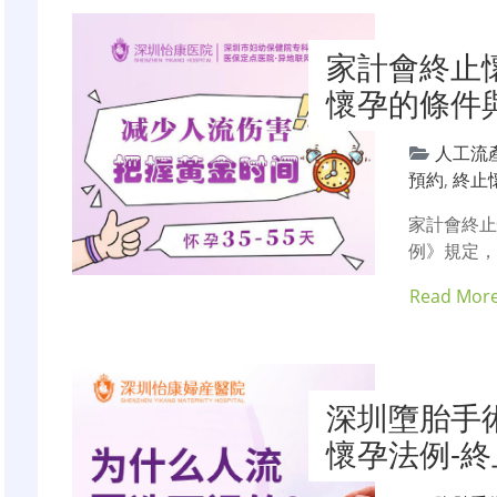
家計會終止
懷孕的條件
人工流
預約
,
終止
家計會終止
例》規定
Read Mor
深圳墮胎手
懷孕法例-