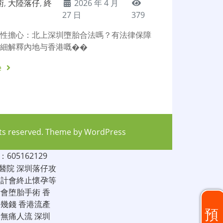
術
,
大陸落仔
,
終
2026 年 4 月
27 日
379
女性擔心：北上深圳墮胎合法嗎？有法律保障
詳細解釋內地与香港嘅��
e
hts reserved. Theme by
WordPress
05162129
醫院
深圳落仔攻
家計會終止懷孕等
計會堕胎手術
香
仔幾錢
香港流產
預
圳無痛人流
深圳