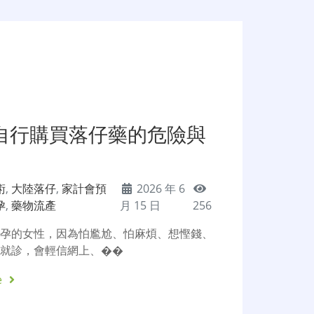
自行購買落仔藥的危險與
術
,
大陸落仔
,
家計會預
2026 年 6
孕
,
藥物流產
月 15 日
256
懷孕的女性，因為怕尷尬、怕麻煩、想慳錢、
院就診，會輕信網上、��
e