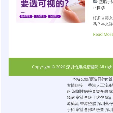
墮胎手
止懷孕
好多香港
嗎？本文
Read Mor
Copyright © 2026
深圳怡康婦產醫院
All rig
本站友鏈/廣告諮詢q號：6
友情鏈接：
香港人工流產
略
深圳性病檢查幾多錢
幾耐
家計會終止懷孕
家
港藥流
香港堕胎
深圳落
手術
家計會婦科檢查
深