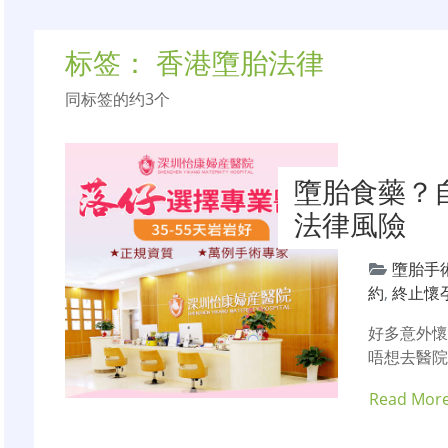
标签：
香港墮胎法律
同标签的约3个
墮胎食藥？
法律風險
墮胎手
約
,
終止懷
好多意外
唔想去醫
Read Mor