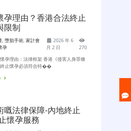
懷孕理由？香港合法終止
與限制
產
,
墮胎手術
,
家計會
2026 年 6
懷孕
月 2 日
270
懷孕理由：法律框架 香港《侵害人身罪條
，終止懷孕必須符合特��
e
術嘅法律保障-內地終止
終止懷孕服務