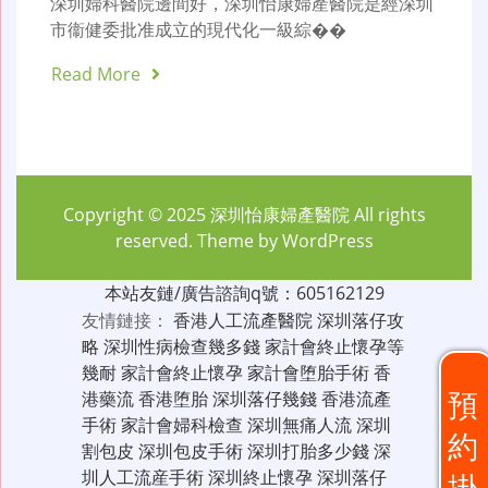
深圳婦科醫院邊間好，深圳怡康婦產醫院是經深圳
市衞健委批准成立的現代化一級綜��
Read More
Copyright © 2025
深圳怡康婦產醫院
All rights
reserved. Theme by
WordPress
本站友鏈/廣告諮詢q號：605162129
友情鏈接：
香港人工流產醫院
深圳落仔攻
略
深圳性病檢查幾多錢
家計會終止懷孕等
幾耐
家計會終止懷孕
家計會堕胎手術
香
預
港藥流
香港堕胎
深圳落仔幾錢
香港流產
手術
家計會婦科檢查
深圳無痛人流
深圳
約
割包皮
深圳包皮手術
深圳打胎多少錢
深
圳人工流産手術
深圳終止懷孕
深圳落仔
掛