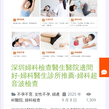
深圳婦科檢查醫生醫院邊間
好-婦科醫生診所推薦-婦科超
音波檢查
不孕不育
,
女性不孕
,
婦產
2025 年
科醫院
,
婦科檢查
9 月 8 日
1,309