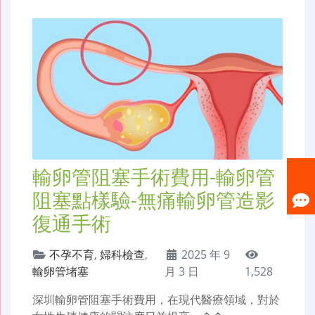
輸卵管阻塞手術費用-輸卵管
阻塞點樣驗-無痛輸卵管造影
復通手術
不孕不育
,
婦科檢查
,
2025 年 9
輸卵管堵塞
月 3 日
1,528
深圳輸卵管阻塞手術費用，在現代醫療領域，對於