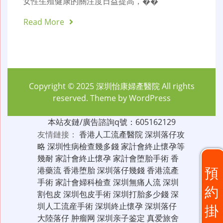
女性生殖健康的關注度日益提高，��
Read More
Copyright © 2025
深圳怡康婦產醫院
All rights
reserved. Theme by
WordPress
本站友鏈/廣告諮詢q號：605162129
友情鏈接：
香港人工流產醫院
深圳落仔攻
略
深圳性病檢查幾多錢
家計會終止懷孕等
幾耐
家計會終止懷孕
家計會堕胎手術
香
預
港藥流
香港堕胎
深圳落仔幾錢
香港流產
手術
家計會婦科檢查
深圳無痛人流
深圳
約
割包皮
深圳包皮手術
深圳打胎多少錢
深
圳人工流産手術
深圳終止懷孕
深圳落仔
掛
大陸落仔
肿瘤网
深圳亲子鉴定
真爱旅舍