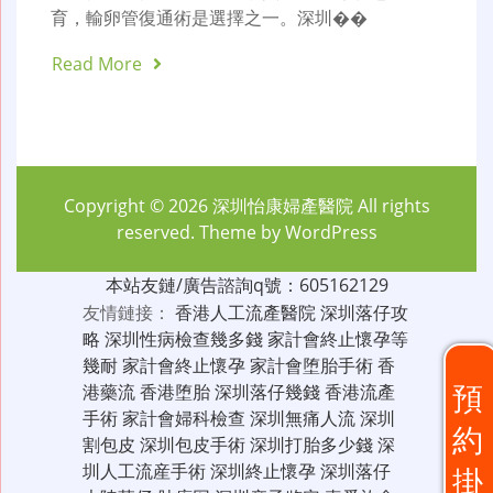
育，輸卵管復通術是選擇之一。深圳��
Read More
Copyright © 2026
深圳怡康婦產醫院
All rights
reserved. Theme by
WordPress
本站友鏈/廣告諮詢q號：605162129
友情鏈接：
香港人工流產醫院
深圳落仔攻
略
深圳性病檢查幾多錢
家計會終止懷孕等
幾耐
家計會終止懷孕
家計會堕胎手術
香
預
港藥流
香港堕胎
深圳落仔幾錢
香港流產
手術
家計會婦科檢查
深圳無痛人流
深圳
約
割包皮
深圳包皮手術
深圳打胎多少錢
深
圳人工流産手術
深圳終止懷孕
深圳落仔
掛