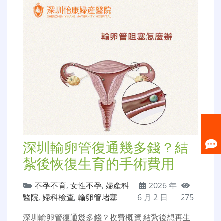
深圳輸卵管復通幾多錢？結
紮後恢復生育的手術費用
不孕不育
,
女性不孕
,
婦產科
2026 年
醫院
,
婦科檢查
,
輸卵管堵塞
6 月 2 日
275
深圳輸卵管復通幾多錢？收費概覽 結紮後想再生