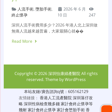
人流手術
,
墮胎手術
,
2026 年 6 月
終止懷孕
10 日
247
深圳人流手術費用多少？2026 年港人北上深圳做
無痛人流越來越普遍，大家最關心就��
Read More
Copyright © 2026
深圳怡康婦產醫院
All rights
reserved. Theme by
WordPress
本站友鏈/廣告諮詢q號：605162129
友情鏈接：
香港人工流產醫院
深圳落仔攻
略
深圳性病檢查幾多錢
家計會終止懷孕等
幾耐
家計會終止懷孕
家計會堕胎手術
香