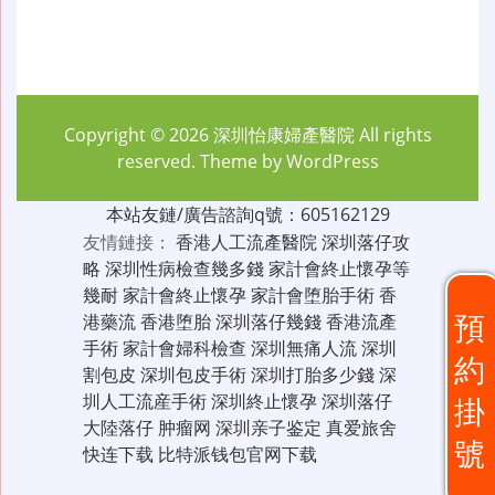
Copyright © 2026
深圳怡康婦產醫院
All rights
reserved. Theme by
WordPress
本站友鏈/廣告諮詢q號：605162129
友情鏈接：
香港人工流產醫院
深圳落仔攻
略
深圳性病檢查幾多錢
家計會終止懷孕等
幾耐
家計會終止懷孕
家計會堕胎手術
香
預
港藥流
香港堕胎
深圳落仔幾錢
香港流產
手術
家計會婦科檢查
深圳無痛人流
深圳
約
割包皮
深圳包皮手術
深圳打胎多少錢
深
圳人工流産手術
深圳終止懷孕
深圳落仔
掛
大陸落仔
肿瘤网
深圳亲子鉴定
真爱旅舍
號
快连下载
比特派钱包官网下载