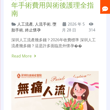
年手術費用與術後護理全指
南
人工流產
,
人流手術
,
墮
2026 年 5
胎手術
,
終止懷孕
月 28 日
314
深圳人工流產幾多錢？2026年收費標準 深圳人工
流產幾多錢？這是許多面臨意外懷孕��
Read More