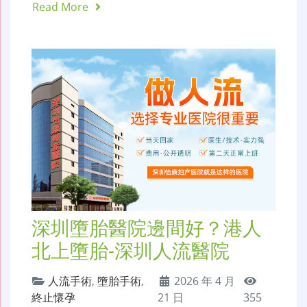
Read More
深圳墮胎醫院邊間好？港人
北上墮胎-深圳人流醫院
人流手術
,
墮胎手術
,
2026 年 4 月
終止懷孕
21 日
355