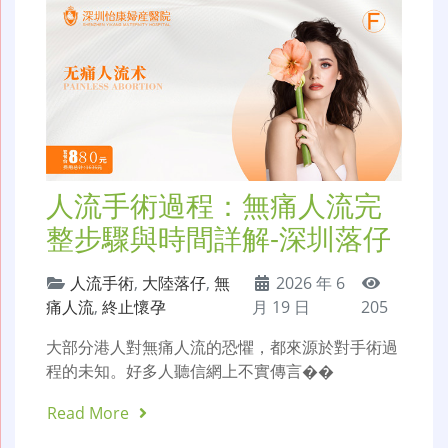
人流手術過程：無痛人流完
整步驟與時間詳解-深圳落仔
人流手術
,
大陸落仔
,
無
2026 年 6
痛人流
,
終止懷孕
月 19 日
205
大部分港人對無痛人流的恐懼，都來源於對手術過
程的未知。好多人聽信網上不實傳言��
Read More