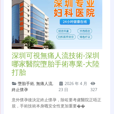
深圳可視無痛人流技術-深圳
哪家醫院墮胎手術專業-大陸
打胎
墮胎手術
,
無痛人流
,
2026 年 4 月
終止懷孕
23 日
327
意外懷孕後決定終止懷孕，除咗要考慮醫院正唔正
規，手術技術本身嘅安全性更加重要��