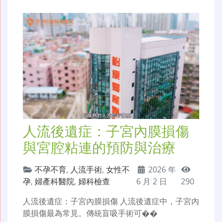
人流後遺症：子宮內膜損傷
與宮腔粘連的預防與治療
不孕不育
,
人流手術
,
女性不
2026 年
孕
,
婦產科醫院
,
婦科檢查
6 月 2 日
290
人流後遺症：子宮內膜損傷 人流後遺症中，子宮內
膜損傷最為常見。傳統盲吸手術可��