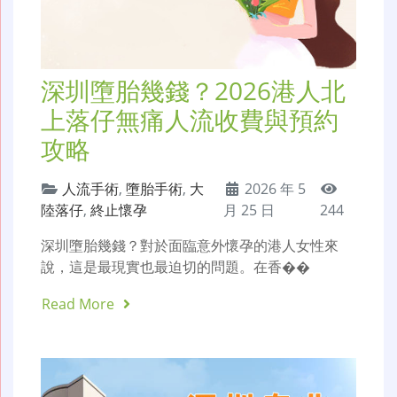
深圳墮胎幾錢？2026港人北
上落仔無痛人流收費與預約
攻略
人流手術
,
墮胎手術
,
大
2026 年 5
陸落仔
,
終止懷孕
月 25 日
244
深圳墮胎幾錢？對於面臨意外懷孕的港人女性來
說，這是最現實也最迫切的問題。在香��
Read More