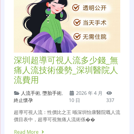
深圳超導可視人流多少錢_無
痛人流技術優勢_深圳醫院人
流費用
人流手術
,
墮胎手術
,
2026 年 4 月
終止懷孕
10 日
337
超導可視人流：性價比之王 喺深圳怡康醫院嘅人流
價目表中，超導可視無痛人流術係��
Read More