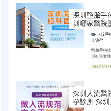
深圳墮胎手
圳哪家醫院
人流手
止懷孕
墮胎手術
係好多女
Read Mor
深圳人流醫
孕診所-深