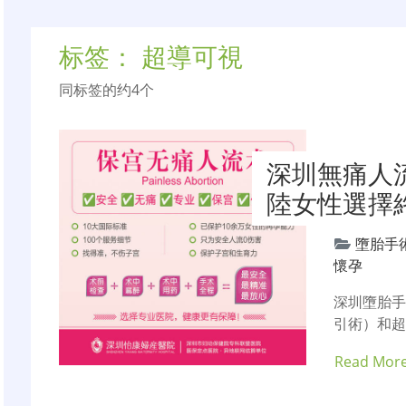
标签：
超導可視
同标签的约4个
深圳無痛人
陸女性選擇
墮胎手
懷孕
深圳墮胎
引術）和
Read Mor