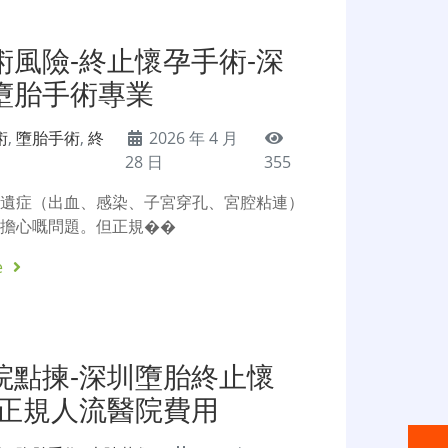
術風險-終止懷孕手術-深
墮胎手術專業
術
,
墮胎手術
,
終
2026 年 4 月
28 日
355
後遺症（出血、感染、子宮穿孔、宮腔粘連）
性擔心嘅問題。但正規��
e
院點揀-深圳墮胎終止懷
圳正規人流醫院費用