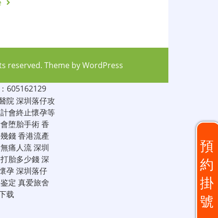
e
hts reserved. Theme by
WordPress
05162129
醫院
深圳落仔攻
家計會終止懷孕等
計會堕胎手術
香
仔幾錢
香港流產
預
圳無痛人流
深圳
圳打胎多少錢
深
約
懷孕
深圳落仔
掛
子鉴定
真爱旅舍
下载
號