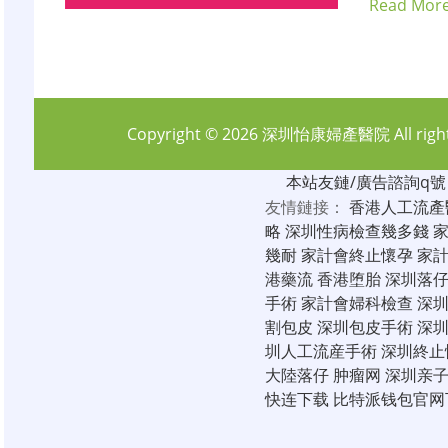
Read Mor
Copyright © 2026
深圳怡康婦產醫院
All rig
本站友鏈/廣告諮詢q號：6
友情鏈接：
香港人工流產
略
深圳性病檢查幾多錢
幾耐
家計會終止懷孕
家
港藥流
香港堕胎
深圳落
手術
家計會婦科檢查
深
割包皮
深圳包皮手術
深
圳人工流産手術
深圳終止
大陸落仔
肿瘤网
深圳亲
快连下载
比特派钱包官网