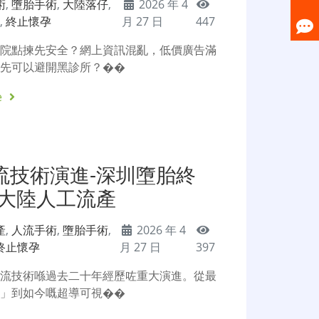
術
,
墮胎手術
,
大陸落仔
,
2026 年 4
院
,
終止懷孕
月 27 日
447
醫院點揀先安全？網上資訊混亂，低價廣告滿
樣先可以避開黑診所？��
e
流技術演進-深圳墮胎終
-大陸人工流產
產
,
人流手術
,
墮胎手術
,
2026 年 4
終止懷孕
月 27 日
397
人流技術喺過去二十年經歷咗重大演進。從最
刮」到如今嘅超導可視��