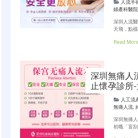
人流手
婦產科醫
深圳人流
天飛，點
Read Mor
深圳無痛人
止懷孕診所
人工流
無痛人流
,
深圳無痛
初嘅「盲