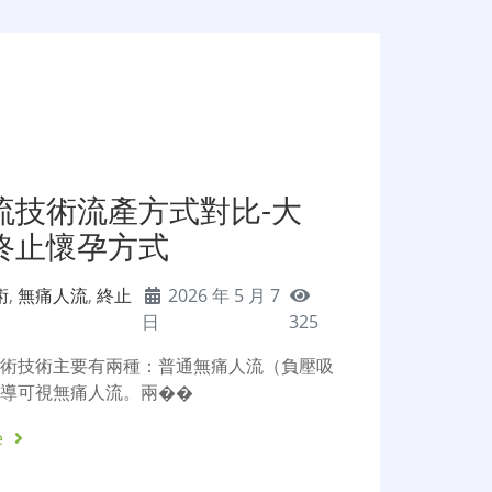
流技術流產方式對比-大
終止懷孕方式
術
,
無痛人流
,
終止
2026 年 5 月 7
日
325
手術技術主要有兩種：普通無痛人流（負壓吸
超導可視無痛人流。兩��
e