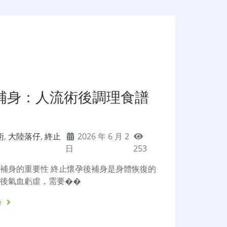
補身：人流術後調理食譜
術
,
大陸落仔
,
終止
2026 年 6 月 2
日
253
補身的重要性 終止懷孕後補身是身體恢復的
術後氣血虧虛，需要��
e