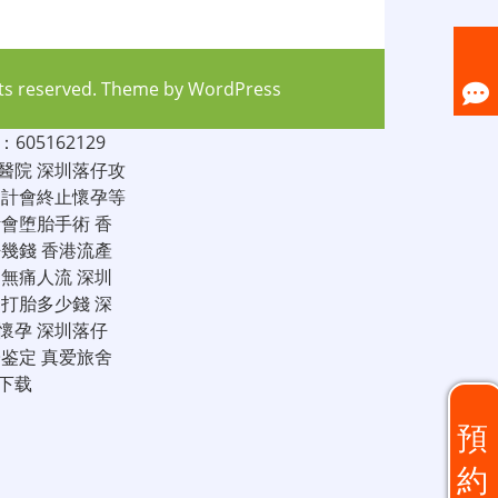
hts reserved. Theme by
WordPress
05162129
醫院
深圳落仔攻
家計會終止懷孕等
計會堕胎手術
香
仔幾錢
香港流產
圳無痛人流
深圳
圳打胎多少錢
深
懷孕
深圳落仔
子鉴定
真爱旅舍
下载
預
約