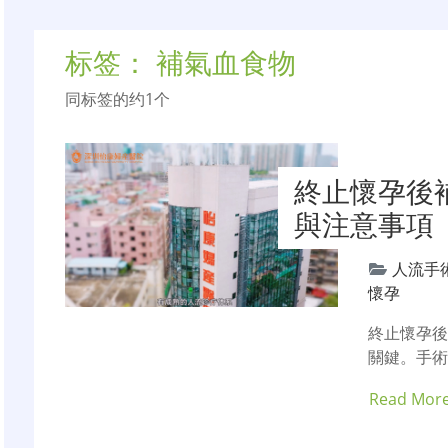
标签：
補氣血食物
同标签的约1个
終止懷孕後
與注意事項
人流手
懷孕
終止懷孕後
關鍵。手
Read Mor