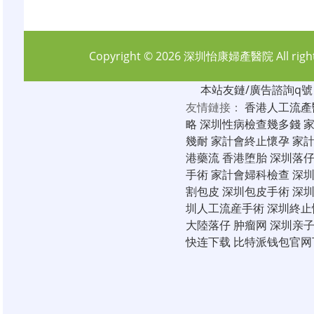
Copyright © 2026
深圳怡康婦產醫院
All rig
本站友鏈/廣告諮詢q號：6
友情鏈接：
香港人工流產
略
深圳性病檢查幾多錢
幾耐
家計會終止懷孕
家
港藥流
香港堕胎
深圳落
手術
家計會婦科檢查
深
割包皮
深圳包皮手術
深
圳人工流産手術
深圳終止
大陸落仔
肿瘤网
深圳亲
快连下载
比特派钱包官网