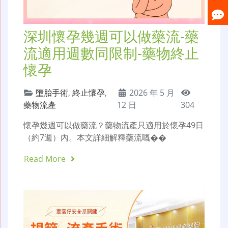
深圳懷孕幾週可以做藥流-藥
流適用週數同限制-藥物終止
懷孕
墮胎手術
,
終止懷孕
,
2026 年 5 月
藥物流產
12 日
304
懷孕幾週可以做藥流？藥物流產只適用於懷孕49日
（約7週）內。本文詳細解釋藥流嘅��
Read More