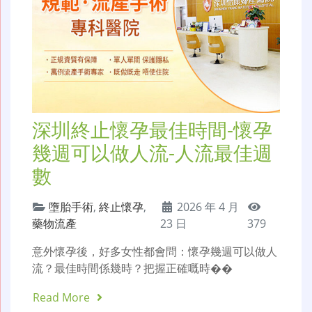
深圳終止懷孕最佳時間-懷孕
幾週可以做人流-人流最佳週
數
墮胎手術
,
終止懷孕
,
2026 年 4 月
藥物流產
23 日
379
意外懷孕後，好多女性都會問：懷孕幾週可以做人
流？最佳時間係幾時？把握正確嘅時��
Read More