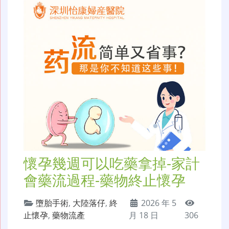
懷孕幾週可以吃藥拿掉-家計
會藥流過程-藥物終止懷孕
墮胎手術
,
大陸落仔
,
終
2026 年 5
止懷孕
,
藥物流產
月 18 日
306