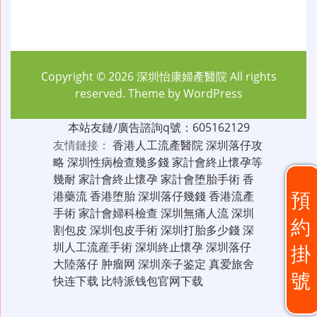
Copyright © 2026
深圳怡康婦產醫院
All rights
reserved. Theme by
WordPress
本站友鏈/廣告諮詢q號：605162129
友情鏈接：
香港人工流產醫院
深圳落仔攻
略
深圳性病檢查幾多錢
家計會終止懷孕等
幾耐
家計會終止懷孕
家計會堕胎手術
香
預
港藥流
香港堕胎
深圳落仔幾錢
香港流產
手術
家計會婦科檢查
深圳無痛人流
深圳
約
割包皮
深圳包皮手術
深圳打胎多少錢
深
圳人工流産手術
深圳終止懷孕
深圳落仔
掛
大陸落仔
肿瘤网
深圳亲子鉴定
真爱旅舍
號
快连下载
比特派钱包官网下载