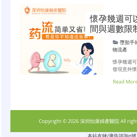
懷孕幾週可
間與週數限
墮胎手
物流產
懷孕幾週可
發現意外
Read Mor
Copyright © 2026
深圳怡康婦產醫院
All rig
本站友鏈/廣告諮詢q號：6