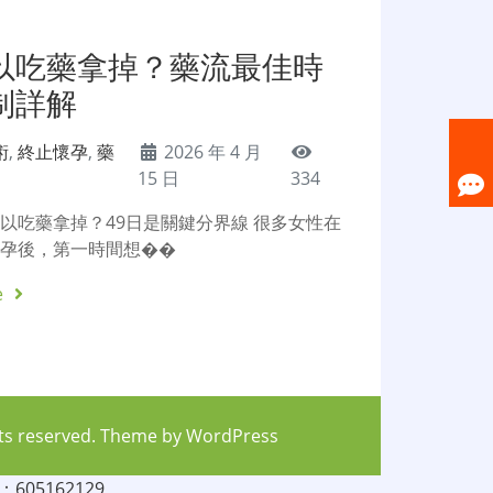
以吃藥拿掉？藥流最佳時
制詳解
術
,
終止懷孕
,
藥
2026 年 4 月
15 日
334
以吃藥拿掉？49日是關鍵分界線 很多女性在
懷孕後，第一時間想��
e
hts reserved. Theme by
WordPress
05162129