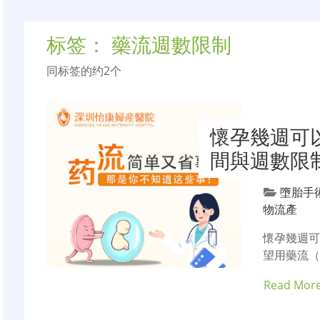
标签：
藥流週數限制
同标签的约2个
懷孕幾週可
間與週數限
墮胎手
物流產
懷孕幾週
望用藥流
Read Mor