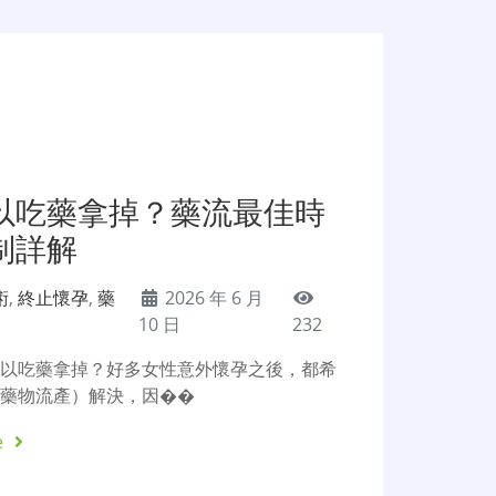
以吃藥拿掉？藥流最佳時
制詳解
術
,
終止懷孕
,
藥
2026 年 6 月
10 日
232
可以吃藥拿掉？好多女性意外懷孕之後，都希
（藥物流產）解決，因��
e