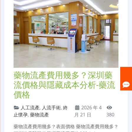
藥物流產費用幾多？深圳藥
流價格與隱藏成本分析-藥流
價格
人工流產
,
人流手術
,
終
2026 年 4
止懷孕
,
藥物流產
月 21 日
380
藥物流產費用幾多？表面價格 藥物流產費用幾多？