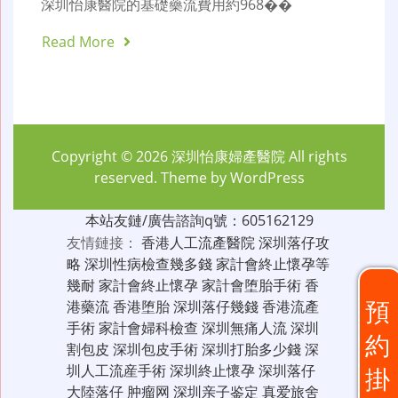
深圳怡康醫院的基礎藥流費用約968��
Read More
Copyright © 2026
深圳怡康婦產醫院
All rights
reserved. Theme by
WordPress
本站友鏈/廣告諮詢q號：605162129
友情鏈接：
香港人工流產醫院
深圳落仔攻
略
深圳性病檢查幾多錢
家計會終止懷孕等
幾耐
家計會終止懷孕
家計會堕胎手術
香
預
港藥流
香港堕胎
深圳落仔幾錢
香港流產
手術
家計會婦科檢查
深圳無痛人流
深圳
約
割包皮
深圳包皮手術
深圳打胎多少錢
深
圳人工流産手術
深圳終止懷孕
深圳落仔
掛
大陸落仔
肿瘤网
深圳亲子鉴定
真爱旅舍