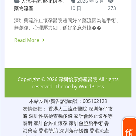
人流手術
,
終止懷孕
,
2026 年 6 月
藥物流產
10 日
273
深圳藥流終止懷孕醫院邊間好？藥流因為無手術、
無創傷、心理壓力細，係好多意外懷��
Read More
Copyright © 2026
深圳怡康婦產醫院
All rights
reserved. Theme by
WordPress
本站友鏈/廣告諮詢q號：605162129
友情鏈接：
香港人工流產醫院
深圳落仔攻
略
深圳性病檢查幾多錢
家計會終止懷孕等
幾耐
家計會終止懷孕
家計會堕胎手術
香
預
港藥流
香港堕胎
深圳落仔幾錢
香港流產