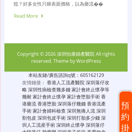
抵？好多女性只睇表面價格，以為藥流��
Read More
Copyright © 2026
深圳怡康婦產醫院
All rights
reserved. Theme by
WordPress
本站友鏈/廣告諮詢q號：605162129
友情鏈接：
香港人工流產醫院
深圳落仔攻
略
深圳性病檢查幾多錢
家計會終止懷孕等
幾耐
家計會終止懷孕
家計會堕胎手術
香
預
港藥流
香港堕胎
深圳落仔幾錢
香港流產
手術
家計會婦科檢查
深圳無痛人流
深圳
約
割包皮
深圳包皮手術
深圳打胎多少錢
深
圳人工流産手術
深圳終止懷孕
深圳落仔
掛