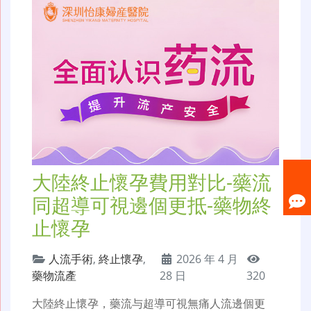
大陸終止懷孕費用對比-藥流
同超導可視邊個更抵-藥物終
止懷孕
人流手術
,
終止懷孕
,
2026 年 4 月
藥物流產
28 日
320
大陸終止懷孕，藥流与超導可視無痛人流邊個更