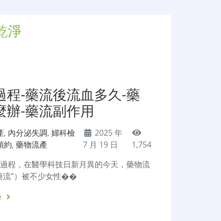
乾淨
過程-藥流後流血多久-藥
麼辦-藥流副作用
產
,
內分泌失調
,
婦科檢
2025 年
預約
,
藥物流產
7 月 19 日
1,754
流過程，在醫學科技日新月異的今天，藥物流
藥流”）被不少女性��
e