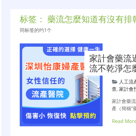
标签：
藥流怎麼知道有沒有排
同标签的约1个
家計會藥流
流不乾淨怎
人工流
查
,
家計會
家計會藥
產（簡稱“
Read Mor