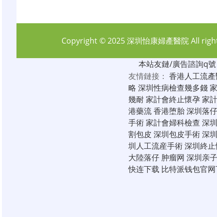
Copyright © 2025
深圳怡康婦產醫院
All rig
本站友鏈/廣告諮詢q號：6
友情鏈接：
香港人工流產
略
深圳性病檢查幾多錢
幾耐
家計會終止懷孕
家
港藥流
香港堕胎
深圳落
手術
家計會婦科檢查
深
割包皮
深圳包皮手術
深
圳人工流産手術
深圳終止
大陸落仔
肿瘤网
深圳亲
快连下载
比特派钱包官网