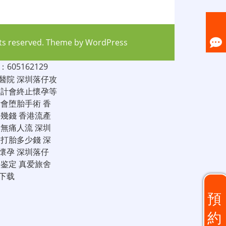
hts reserved. Theme by
WordPress
05162129
醫院
深圳落仔攻
家計會終止懷孕等
計會堕胎手術
香
仔幾錢
香港流產
圳無痛人流
深圳
圳打胎多少錢
深
懷孕
深圳落仔
子鉴定
真爱旅舍
下载
預
約