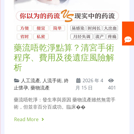
藥流唔乾淨點算？清宮手術
程序、費用及後遺症風險解
析
人工流產
,
人流手術
,
終
2026 年 4
止懷孕
,
藥物流產
月 15 日
401
藥流唔乾淨：發生率與原因 藥物流產雖然無需手
術，但並非百分百成功。臨床��
Read More