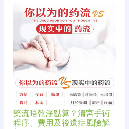
藥流唔乾淨點算？清宮手術
程序、費用及後遺症風險解