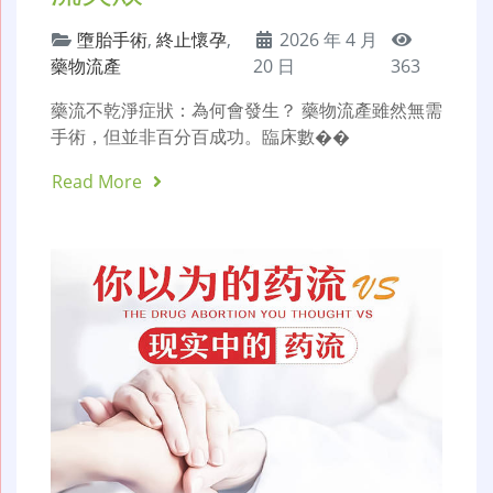
墮胎手術
,
終止懷孕
,
2026 年 4 月
藥物流產
20 日
363
藥流不乾淨症狀：為何會發生？ 藥物流產雖然無需
手術，但並非百分百成功。臨床數��
Read More