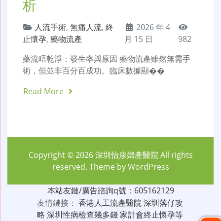
析
人流手術
,
無痛人流
,
終
2026 年 4
止懷孕
,
藥物流產
月 15 日
982
藥流唔乾淨：發生率與原因 藥物流產雖然無需手
術，但並非百分百成功。臨床數據顯��
Read More
Copyright © 2026
深圳怡康婦產醫院
All rights
reserved. Theme by
WordPress
本站友鏈/廣告諮詢q號：605162129
友情鏈接：
香港人工流產醫院
深圳落仔攻
略
深圳性病檢查幾多錢
家計會終止懷孕等