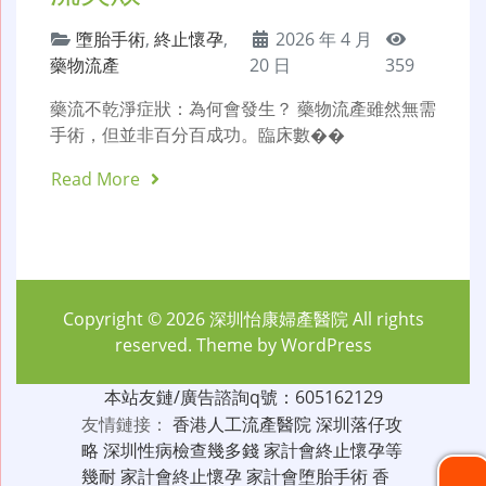
墮胎手術
,
終止懷孕
,
2026 年 4 月
藥物流產
20 日
359
藥流不乾淨症狀：為何會發生？ 藥物流產雖然無需
手術，但並非百分百成功。臨床數��
Read More
Copyright © 2026
深圳怡康婦產醫院
All rights
reserved. Theme by
WordPress
本站友鏈/廣告諮詢q號：605162129
友情鏈接：
香港人工流產醫院
深圳落仔攻
略
深圳性病檢查幾多錢
家計會終止懷孕等
幾耐
家計會終止懷孕
家計會堕胎手術
香