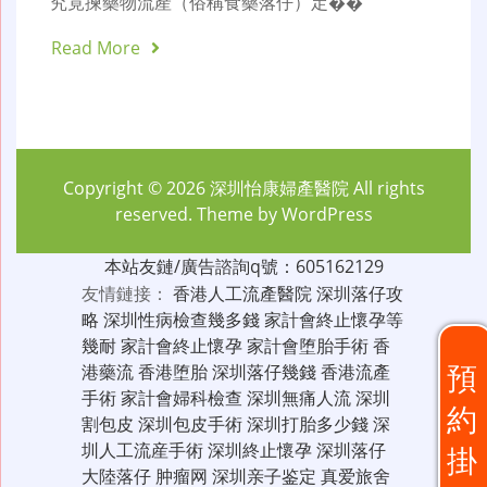
究竟揀藥物流產（俗稱食藥落仔）定��
Read More
Copyright © 2026
深圳怡康婦產醫院
All rights
reserved. Theme by
WordPress
本站友鏈/廣告諮詢q號：605162129
友情鏈接：
香港人工流產醫院
深圳落仔攻
略
深圳性病檢查幾多錢
家計會終止懷孕等
幾耐
家計會終止懷孕
家計會堕胎手術
香
預
港藥流
香港堕胎
深圳落仔幾錢
香港流產
手術
家計會婦科檢查
深圳無痛人流
深圳
約
割包皮
深圳包皮手術
深圳打胎多少錢
深
圳人工流産手術
深圳終止懷孕
深圳落仔
掛
大陸落仔
肿瘤网
深圳亲子鉴定
真爱旅舍