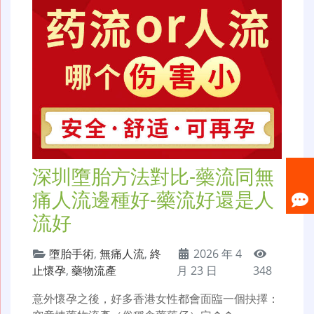
深圳墮胎方法對比-藥流同無
痛人流邊種好-藥流好還是人
流好
墮胎手術
,
無痛人流
,
終
2026 年 4
止懷孕
,
藥物流產
月 23 日
348
意外懷孕之後，好多香港女性都會面臨一個抉擇：