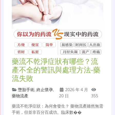
藥流不乾淨症狀有哪些？流
產不全的警訊與處理方法-藥
流失敗
墮胎手術
,
終止懷孕
,
2026 年 4 月
藥物流產
20 日
355
藥流不乾淨症狀：為何會發生？ 藥物流產雖然無需
手術，但並非百分百成功。臨床數��