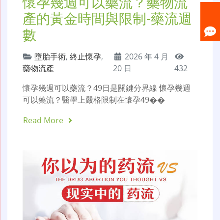
懷孕幾週可以藥流？藥物流
產的黃金時間與限制-藥流週
數
墮胎手術
,
終止懷孕
,
2026 年 4 月
藥物流產
20 日
432
懷孕幾週可以藥流？49日是關鍵分界線 懷孕幾週
可以藥流？醫學上嚴格限制在懷孕49��
Read More