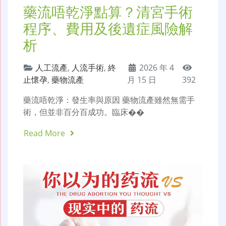
藥流唔乾淨點算？清宮手術
程序、費用及後遺症風險解
析
人工流產
,
人流手術
,
終
2026 年 4
止懷孕
,
藥物流產
月 15 日
392
藥流唔乾淨：發生率與原因 藥物流產雖然無需手
術，但並非百分百成功。臨床��
Read More