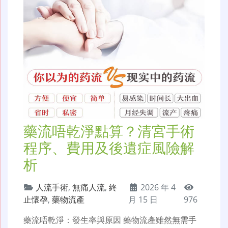
藥流唔乾淨點算？清宮手術
程序、費用及後遺症風險解
析
人流手術
,
無痛人流
,
終
2026 年 4
止懷孕
,
藥物流產
月 15 日
976
藥流唔乾淨：發生率與原因 藥物流產雖然無需手