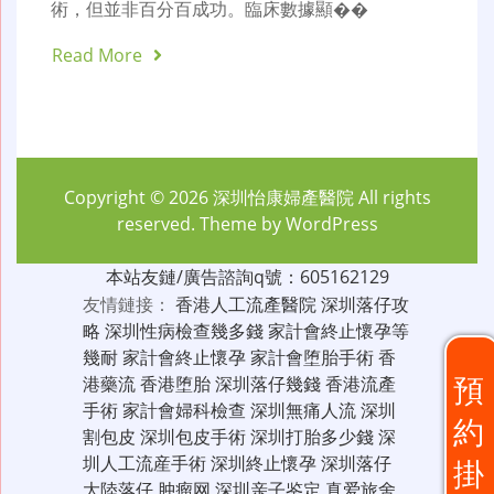
術，但並非百分百成功。臨床數據顯��
Read More
Copyright © 2026
深圳怡康婦產醫院
All rights
reserved. Theme by
WordPress
本站友鏈/廣告諮詢q號：605162129
友情鏈接：
香港人工流產醫院
深圳落仔攻
略
深圳性病檢查幾多錢
家計會終止懷孕等
幾耐
家計會終止懷孕
家計會堕胎手術
香
預
港藥流
香港堕胎
深圳落仔幾錢
香港流產
手術
家計會婦科檢查
深圳無痛人流
深圳
約
割包皮
深圳包皮手術
深圳打胎多少錢
深
圳人工流産手術
深圳終止懷孕
深圳落仔
掛
大陸落仔
肿瘤网
深圳亲子鉴定
真爱旅舍