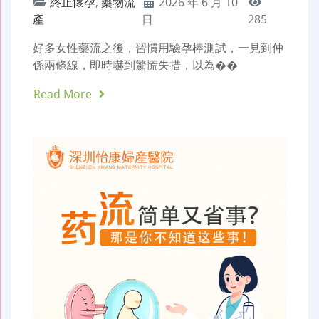
終止懷孕
,
藥物流
2026 年 6 月 10
產
日
285
好多女性藥流之後，習慣用驗孕棒測試，一見到仲
係兩條線，即時嚇到驚慌失措，以為��
Read More