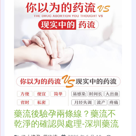
藥流後驗孕兩條線？藥流不
乾淨的確認與處理-深圳藥流