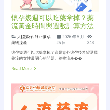
懷孕幾週可以吃藥拿掉？藥
流黃金時間與週數計算方法
大陸落仔
,
終止懷孕
,
2026 年 5 月
藥物流產
25 日
243
懷孕幾週可以吃藥拿掉？這是意外懷孕後希望選擇
藥流的女性最關心的問題。藥物流產��
Read More