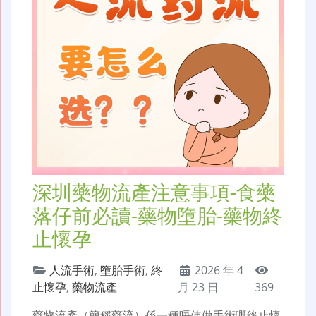
深圳藥物流產注意事項-食藥
落仔前必讀-藥物墮胎-藥物終
止懷孕
人流手術
,
墮胎手術
,
終
2026 年 4
止懷孕
,
藥物流產
月 23 日
369
藥物流產（簡稱藥流）係一種唔使做手術嘅終止懷