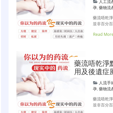
人工流
孕
,
藥物流
藥流唔乾淨
並非百分
Read Mor
藥流唔乾淨
用及後遺症
人流手
孕
,
藥物流
藥流唔乾淨
並非百分