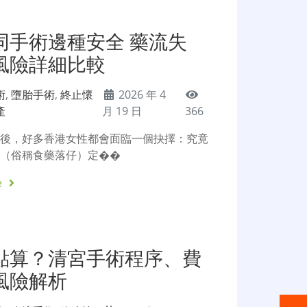
同手術邊種安全 藥流失
風險詳細比較
術
,
墮胎手術
,
終止懷
2026 年 4
產
月 19 日
366
之後，好多香港女性都會面臨一個抉擇：究竟
產（俗稱食藥落仔）定��
e
點算？清宮手術程序、費
風險解析