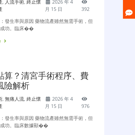
產
,
人流手術
,
終止懷
2026 年 4
產
月 15 日
392
：發生率與原因 藥物流產雖然無需手術，但
百成功。臨床��
e
點算？清宮手術程序、費
風險解析
術
,
無痛人流
,
終止懷
2026 年 4
產
月 15 日
976
：發生率與原因 藥物流產雖然無需手術，但
百成功。臨床數據顯��