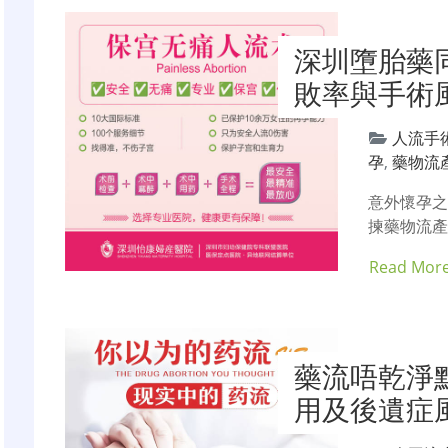
深圳墮胎藥
敗率與手術
人流手
孕
,
藥物流
意外懷孕
揀藥物流
Read Mor
藥流唔乾淨
用及後遺症