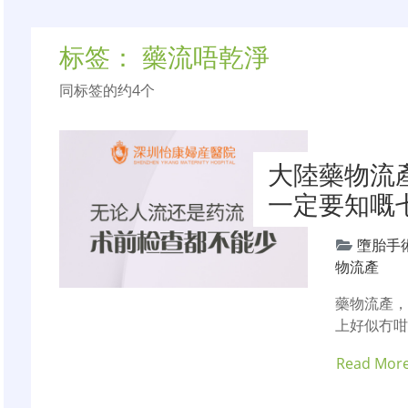
标签：
藥流唔乾淨
同标签的约4个
大陸藥物流
一定要知嘅
墮胎手
物流產
藥物流產
上好似冇
Read Mor