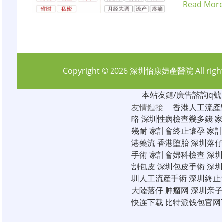
Read Mor
Copyright © 2026
深圳怡康婦產醫院
All rig
本站友鏈/廣告諮詢q號：6
友情鏈接：
香港人工流產
略
深圳性病檢查幾多錢
幾耐
家計會終止懷孕
家
港藥流
香港堕胎
深圳落
手術
家計會婦科檢查
深
割包皮
深圳包皮手術
深
圳人工流産手術
深圳終止
大陸落仔
肿瘤网
深圳亲
快连下载
比特派钱包官网