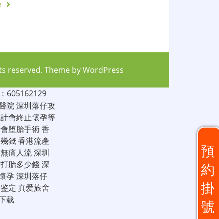
e
hts reserved. Theme by
WordPress
05162129
醫院
深圳落仔攻
家計會終止懷孕等
計會堕胎手術
香
仔幾錢
香港流產
預
圳無痛人流
深圳
圳打胎多少錢
深
約
懷孕
深圳落仔
掛
子鉴定
真爱旅舍
下载
號