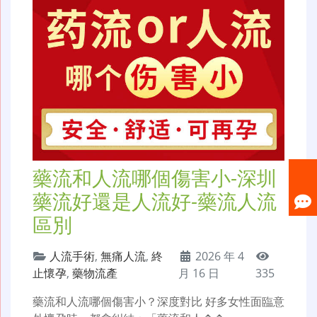
藥流和人流哪個傷害小-深圳
藥流好還是人流好-藥流人流
區別
人流手術
,
無痛人流
,
終
2026 年 4
止懷孕
,
藥物流產
月 16 日
335
藥流和人流哪個傷害小？深度對比 好多女性面臨意