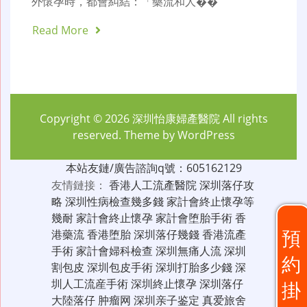
外懷孕時，都會糾結：「藥流和人��
Read More
Copyright © 2026
深圳怡康婦產醫院
All rights
reserved. Theme by
WordPress
本站友鏈/廣告諮詢q號：605162129
友情鏈接：
香港人工流產醫院
深圳落仔攻
略
深圳性病檢查幾多錢
家計會終止懷孕等
幾耐
家計會終止懷孕
家計會堕胎手術
香
預
港藥流
香港堕胎
深圳落仔幾錢
香港流產
手術
家計會婦科檢查
深圳無痛人流
深圳
約
割包皮
深圳包皮手術
深圳打胎多少錢
深
圳人工流産手術
深圳終止懷孕
深圳落仔
掛
大陸落仔
肿瘤网
深圳亲子鉴定
真爱旅舍