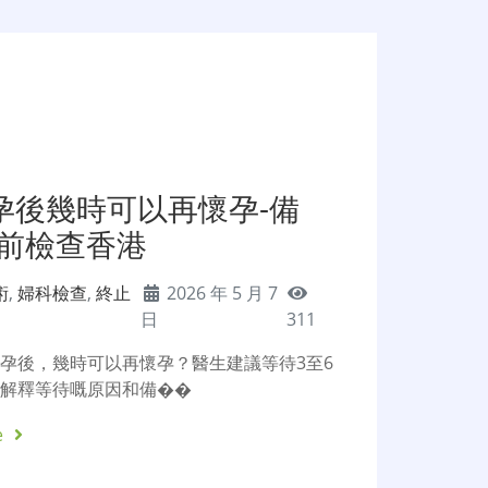
孕後幾時可以再懷孕-備
孕前檢查香港
術
,
婦科檢查
,
終止
2026 年 5 月 7
日
311
孕後，幾時可以再懷孕？醫生建議等待3至6
文解釋等待嘅原因和備��
e