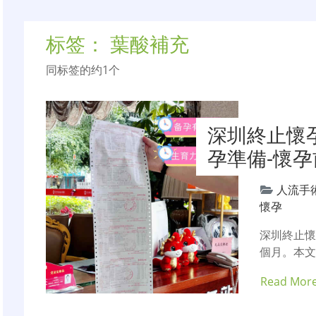
标签：
葉酸補充
同标签的约1个
深圳終止懷
孕準備-懷
人流手
懷孕
深圳終止懷
個月。本
Read Mor