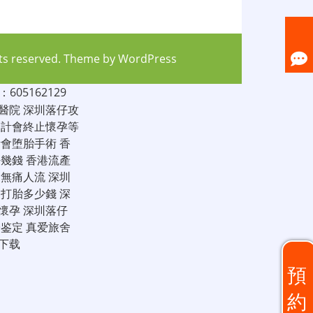
hts reserved. Theme by
WordPress
05162129
醫院
深圳落仔攻
家計會終止懷孕等
計會堕胎手術
香
仔幾錢
香港流產
圳無痛人流
深圳
圳打胎多少錢
深
懷孕
深圳落仔
子鉴定
真爱旅舍
下载
預
約