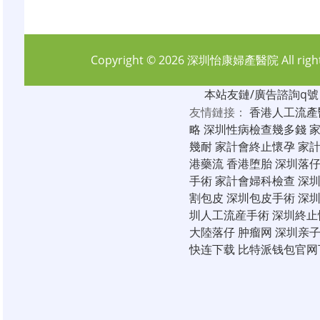
Copyright © 2026
深圳怡康婦產醫院
All rig
本站友鏈/廣告諮詢q號：6
友情鏈接：
香港人工流產
略
深圳性病檢查幾多錢
幾耐
家計會終止懷孕
家
港藥流
香港堕胎
深圳落
手術
家計會婦科檢查
深
割包皮
深圳包皮手術
深
圳人工流産手術
深圳終止
大陸落仔
肿瘤网
深圳亲
快连下载
比特派钱包官网