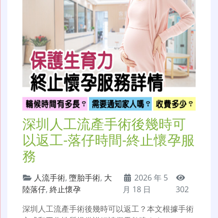
深圳人工流產手術後幾時可
以返工-落仔時間-終止懷孕服
務
人流手術
,
墮胎手術
,
大
2026 年 5
陸落仔
,
終止懷孕
月 18 日
302
深圳人工流產手術後幾時可以返工？本文根據手術