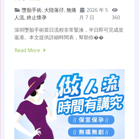
墮胎手術
,
大陸落仔
,
無痛
2026 年 5
人流
,
終止懷孕
月 7 日
360
深圳墮胎手術當日流程非常緊湊，半日即可完成並
返港。本文提供詳細時間表，幫助你��
Read More