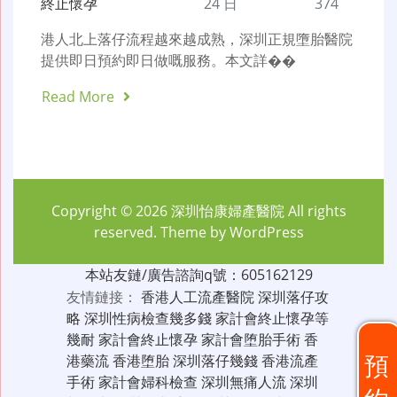
終止懷孕
24 日
374
港人北上落仔流程越來越成熟，深圳正規墮胎醫院
提供即日預約即日做嘅服務。本文詳��
Read More
Copyright © 2026
深圳怡康婦產醫院
All rights
reserved. Theme by
WordPress
本站友鏈/廣告諮詢q號：605162129
友情鏈接：
香港人工流產醫院
深圳落仔攻
略
深圳性病檢查幾多錢
家計會終止懷孕等
幾耐
家計會終止懷孕
家計會堕胎手術
香
預
港藥流
香港堕胎
深圳落仔幾錢
香港流產
手術
家計會婦科檢查
深圳無痛人流
深圳