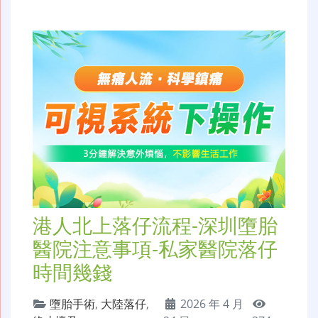
港人北上落仔流程-深圳墮胎
醫院注意事項-私家醫院落仔
時間幾錢
墮胎手術
,
大陸落仔
,
2026 年 4 月