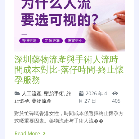
深圳藥物流產與手術人流時
間成本對比-落仔時間-終止懷
孕服務
人工流產
,
墮胎手術
,
終
2026 年 4
止懷孕
,
藥物流產
月 27 日
405
對於忙碌嘅香港女性，時間成本係選擇終止懷孕方
式嘅重要因素。藥物流產与手術人流��
Read More