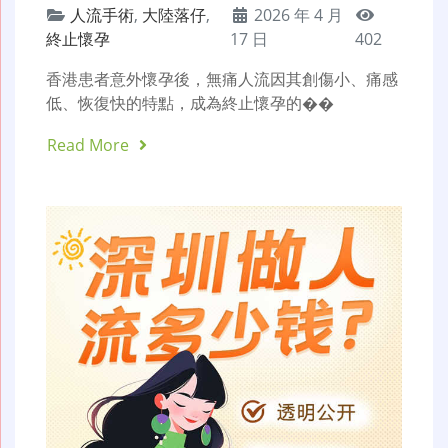
人流手術
,
大陸落仔
,
2026 年 4 月
終止懷孕
17 日
402
香港患者意外懷孕後，無痛人流因其創傷小、痛感
低、恢復快的特點，成為終止懷孕的��
Read More