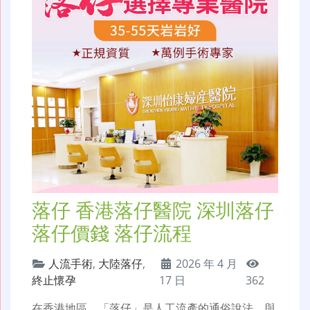
落仔 香港落仔醫院 深圳落仔
落仔價錢 落仔流程
人流手術
,
大陸落仔
,
2026 年 4 月
終止懷孕
17 日
362
在香港地區，「落仔」是人工流產的通俗說法，與