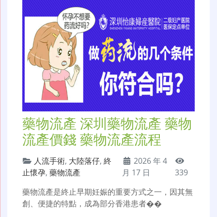
藥物流產 深圳藥物流產 藥物
流產價錢 藥物流產流程
人流手術
,
大陸落仔
,
終
2026 年 4
止懷孕
,
藥物流產
月 17 日
339
藥物流產是終止早期妊娠的重要方式之一，因其無
創、便捷的特點，成為部分香港患者��