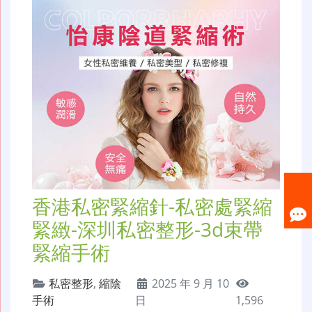
香港私密緊縮針-私密處緊縮
緊緻-深圳私密整形-3d束帶
緊縮手術
私密整形
,
縮陰
2025 年 9 月 10
手術
日
1,596