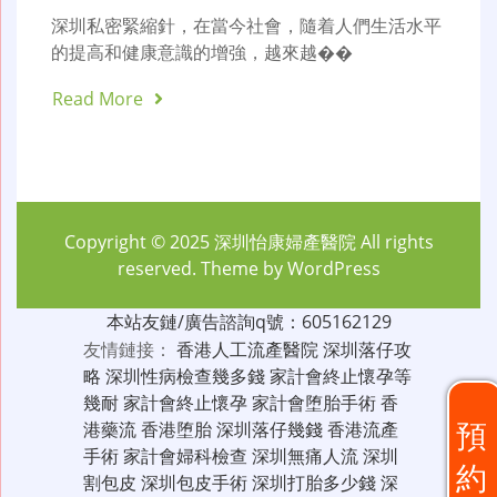
深圳私密緊縮針，在當今社會，隨着人們生活水平
的提高和健康意識的增強，越來越��
Read More
Copyright © 2025
深圳怡康婦產醫院
All rights
reserved. Theme by
WordPress
本站友鏈/廣告諮詢q號：605162129
友情鏈接：
香港人工流產醫院
深圳落仔攻
略
深圳性病檢查幾多錢
家計會終止懷孕等
幾耐
家計會終止懷孕
家計會堕胎手術
香
預
港藥流
香港堕胎
深圳落仔幾錢
香港流產
手術
家計會婦科檢查
深圳無痛人流
深圳
約
割包皮
深圳包皮手術
深圳打胎多少錢
深