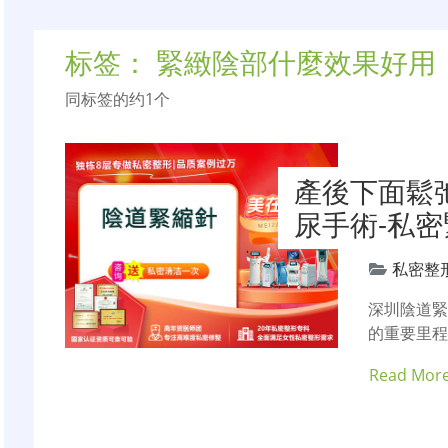
标签：
緊緻陰部什麼效果好用
同标签的约1个
產後下面鬆
尿手術-私
私密整
深圳陰道
的重要里
Read Mor