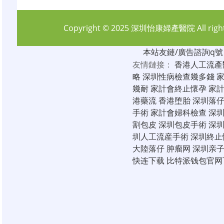
Copyright © 2025
深圳怡康婦產醫院
All rig
本站友鏈/廣告諮詢q號：6
友情鏈接：
香港人工流產
略
深圳性病檢查幾多錢
幾耐
家計會終止懷孕
家
港藥流
香港堕胎
深圳落
手術
家計會婦科檢查
深
割包皮
深圳包皮手術
深
圳人工流産手術
深圳終止
大陸落仔
肿瘤网
深圳亲
快连下载
比特派钱包官网