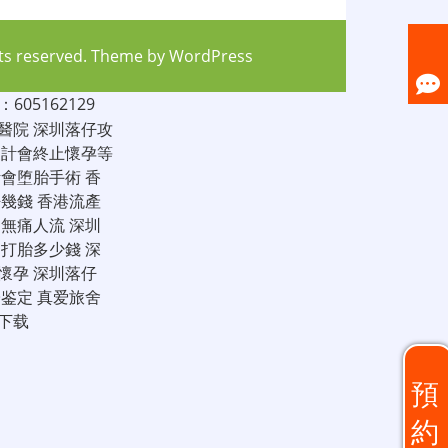
hts reserved. Theme by
WordPress
05162129
醫院
深圳落仔攻
家計會終止懷孕等
計會堕胎手術
香
仔幾錢
香港流產
圳無痛人流
深圳
圳打胎多少錢
深
懷孕
深圳落仔
子鉴定
真爱旅舍
下载
預
約