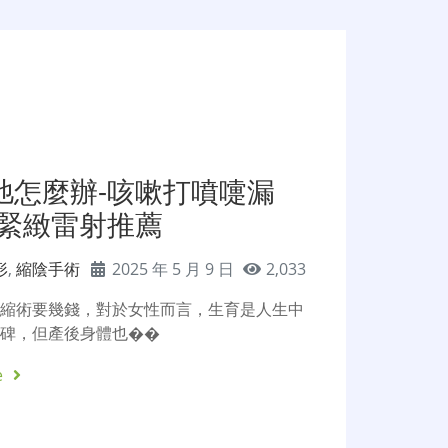
弛怎麼辦-咳嗽打噴嚏漏
密緊緻雷射推薦
形
,
縮陰手術
2025 年 5 月 9 日
2,033
緊縮術要幾錢，對於女性而言，生育是人生中
程碑，但產後身體也��
e