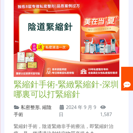
​緊縮針手術-緊緻緊縮針-深圳
哪裏可以打緊縮針
私密整形
,
縮陰
2024 年 9 月 9
手術
日
1,587
​緊縮針手術，陰道緊緻非手術療法，即緊縮針治