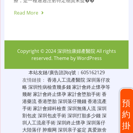
療，是一種通過注射特定物質來提��
Read More
Copyright © 2024
深圳怡康婦產醫院
All rights
reserved. Theme by
WordPress
本站友鏈/廣告諮詢q號：605162129
友情鏈接：
香港人工流產醫院
深圳落仔攻
略
深圳性病檢查幾多錢
家計會終止懷孕等
幾耐
家計會終止懷孕
家計會堕胎手術
香
預
港藥流
香港堕胎
深圳落仔幾錢
香港流產
手術
家計會婦科檢查
深圳無痛人流
深圳
約
割包皮
深圳包皮手術
深圳打胎多少錢
深
圳人工流産手術
深圳終止懷孕
深圳落仔
掛
大陸落仔
肿瘤网
深圳亲子鉴定
真爱旅舍