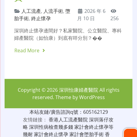
人工流產
,
人流手術
,
墮
2026 年 6
胎手術
,
終止懷孕
月 10 日
256
深圳終止懷孕邊間好？私家醫院、公立醫院、專科
婦產醫院（如怡康）到底有咩分別？��
Read More
Copyright © 2026
深圳怡康婦產醫院
All rights
reserved. Theme by
WordPress
本站友鏈/廣告諮詢q號：605162129
友情鏈接：
香港人工流產醫院
深圳落仔攻
略
深圳性病檢查幾多錢
家計會終止懷孕等
幾耐
家計會終止懷孕
家計會堕胎手術
香