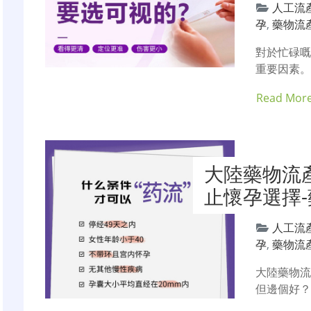
人工流
孕
,
藥物流
對於忙碌
重要因素
Read Mor
大陸藥物流
止懷孕選擇
人工流
孕
,
藥物流
大陸藥物
但邊個好