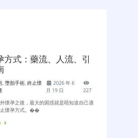
孕方式：藥流、人流、引
南
術
,
墮胎手術
,
終止懷
2026 年 6
產
月 19 日
227
意外懷孕之後，最大的困惑就是唔知道自己適
終止懷孕方式。��
e