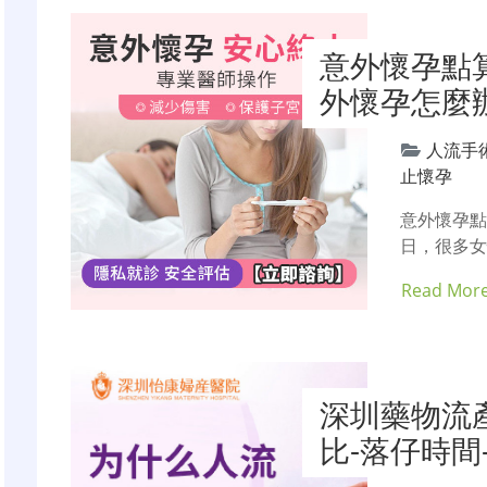
意外懷孕點
外懷孕怎麼
人流手
止懷孕
意外懷孕
日，很多
Read Mor
深圳藥物流
比-落仔時間