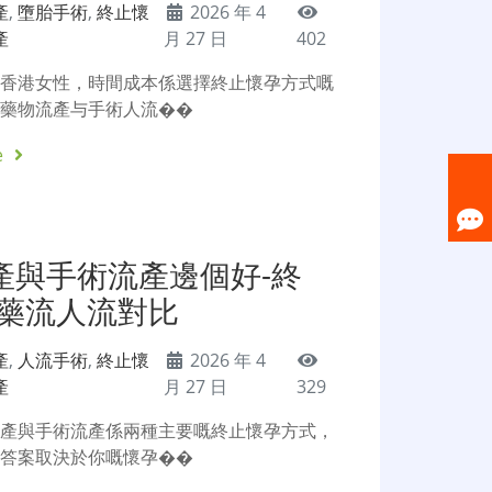
產
,
墮胎手術
,
終止懷
2026 年 4
產
月 27 日
402
嘅香港女性，時間成本係選擇終止懷孕方式嘅
。藥物流產与手術人流��
e
產與手術流產邊個好-終
-藥流人流對比
產
,
人流手術
,
終止懷
2026 年 4
產
月 27 日
329
流產與手術流產係兩種主要嘅終止懷孕方式，
？答案取決於你嘅懷孕��