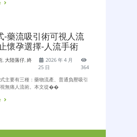
e
式-藥流吸引術可視人流
終止懷孕選擇-人流手術
術
,
大陸落仔
,
終
2026 年 4 月
25 日
364
方式主要有三種：藥物流產、普通負壓吸引
可視無痛人流術。本文從��
e