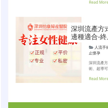
Read Mor
深圳流產方
邊種適合-
人流手
止懷孕
深圳流產
術、超導
Read Mor