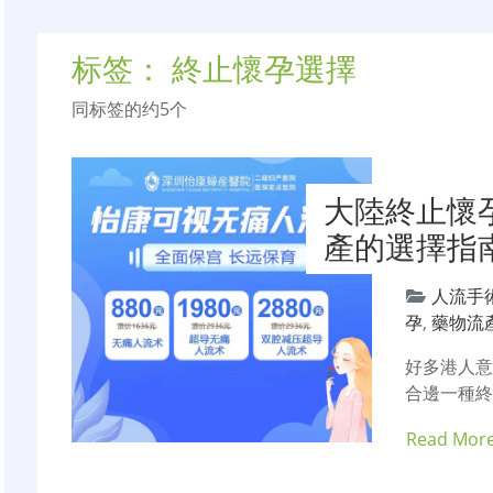
标签：
終止懷孕選擇
同标签的约5个
大陸終止懷
產的選擇指
人流手
孕
,
藥物流
好多港人
合邊一種
Read Mor