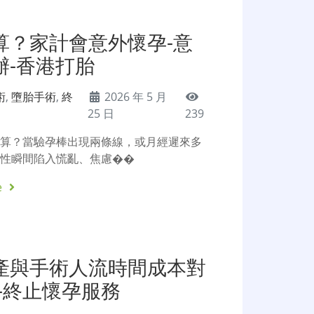
算？家計會意外懷孕-意
辦-香港打胎
術
,
墮胎手術
,
終
2026 年 5 月
25 日
239
點算？當驗孕棒出現兩條線，或月經遲來多
女性瞬間陷入慌亂、焦慮��
e
產與手術人流時間成本對
-終止懷孕服務