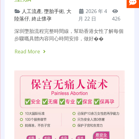
人工流產
,
墮胎手術
,
大
2026 年 4
陸落仔
,
終止懷孕
月 22 日
426
深圳墮胎流程完整時間線，幫助香港女性了解每個
步驟嘅具體內容同心時間安排，做好��
Read More