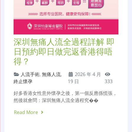
深圳無痛人流全過程詳解 即
日預約即日做完返香港得唔
得？
人流手術
,
無痛人流
,
2026 年 4 月
終止懷孕
19 日
333
好多香港女性意外懷孕之後，第一個反應係慌張，
然後就會問：深圳無痛人流全過程究��
Read More