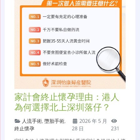
家計會終止懷孕理由：港人
為何選擇北上深圳落仔？
人流手術
,
墮胎手術
,
2026 年 5 月
終止懷孕
28 日
231