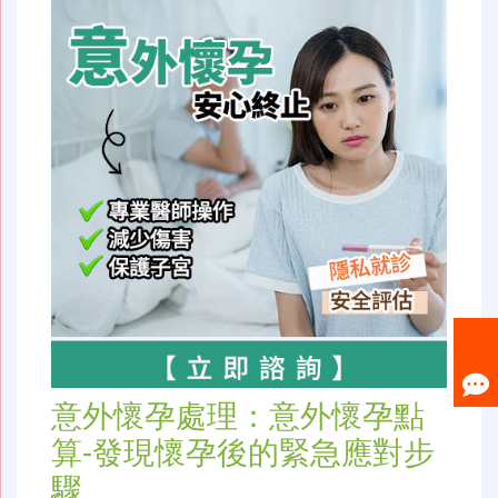
意外懷孕處理：意外懷孕點
算-發現懷孕後的緊急應對步
驟