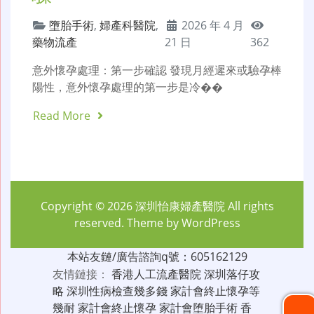
墮胎手術
,
婦產科醫院
,
2026 年 4 月
藥物流產
21 日
362
意外懷孕處理：第一步確認 發現月經遲來或驗孕棒
陽性，意外懷孕處理的第一步是冷��
Read More
Copyright © 2026
深圳怡康婦產醫院
All rights
reserved. Theme by
WordPress
本站友鏈/廣告諮詢q號：605162129
友情鏈接：
香港人工流產醫院
深圳落仔攻
略
深圳性病檢查幾多錢
家計會終止懷孕等
幾耐
家計會終止懷孕
家計會堕胎手術
香