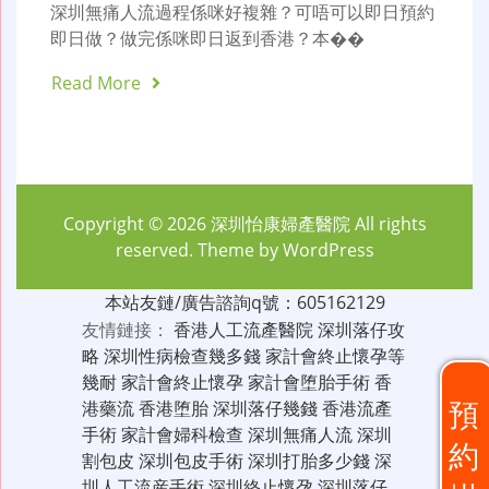
深圳無痛人流過程係咪好複雜？可唔可以即日預約
即日做？做完係咪即日返到香港？本��
Read More
Copyright © 2026
深圳怡康婦產醫院
All rights
reserved. Theme by
WordPress
本站友鏈/廣告諮詢q號：605162129
友情鏈接：
香港人工流產醫院
深圳落仔攻
略
深圳性病檢查幾多錢
家計會終止懷孕等
幾耐
家計會終止懷孕
家計會堕胎手術
香
預
港藥流
香港堕胎
深圳落仔幾錢
香港流產
手術
家計會婦科檢查
深圳無痛人流
深圳
約
割包皮
深圳包皮手術
深圳打胎多少錢
深
圳人工流産手術
深圳終止懷孕
深圳落仔