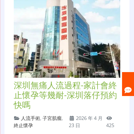
深圳無痛人流過程-家計會終
止懷孕等幾耐-深圳落仔預約
快嗎
人流手術
,
子宮肌瘤
,
2026 年 4 月
終止懷孕
23 日
425