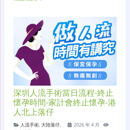
深圳人流手術當日流程-終止
懷孕時間-家計會終止懷孕-港
人北上落仔
人流手術
,
大陸落仔
,
2026 年 4 月