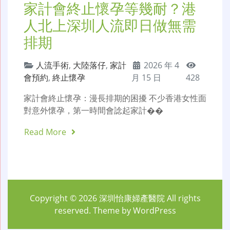
家計會終止懷孕等幾耐？港
人北上深圳人流即日做無需
排期
人流手術
,
大陸落仔
,
家計
2026 年 4
會預約
,
終止懷孕
月 15 日
428
家計會終止懷孕：漫長排期的困擾 不少香港女性面
對意外懷孕，第一時間會諗起家計��
Read More
Copyright © 2026
深圳怡康婦產醫院
All rights
reserved. Theme by
WordPress