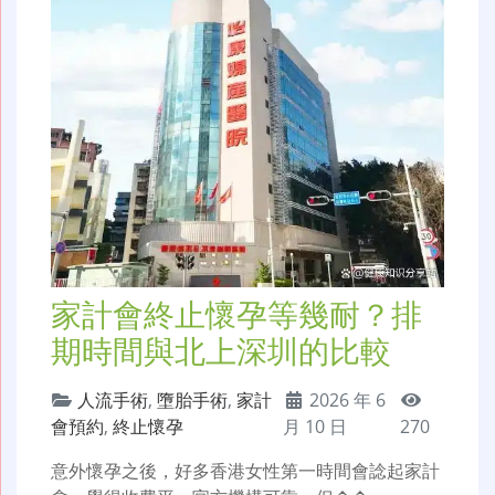
家計會終止懷孕等幾耐？排
期時間與北上深圳的比較
人流手術
,
墮胎手術
,
家計
2026 年 6
會預約
,
終止懷孕
月 10 日
270
意外懷孕之後，好多香港女性第一時間會諗起家計