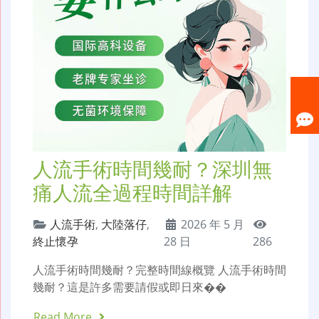
人流手術時間幾耐？深圳無
痛人流全過程時間詳解
人流手術
,
大陸落仔
,
2026 年 5 月
終止懷孕
28 日
286
人流手術時間幾耐？完整時間線概覽 人流手術時間
幾耐？這是許多需要請假或即日來��
Read More