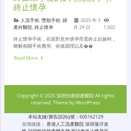
終止懷孕
人流手術
,
墮胎手術
,
婦
2025 年 5
產科醫院
,
終止懷孕
月 29 日
1,502
終止懷孕手術，在面對意外懷孕而需終止妊娠時，
瞭解相關手術費用、術後調理以及��
Read More
Copyright © 2025
深圳怡康婦產醫院
All rights
reserved. Theme by
WordPress
本站友鏈/廣告諮詢q號：605162129
友情鏈接：
香港人工流產醫院
深圳落仔攻