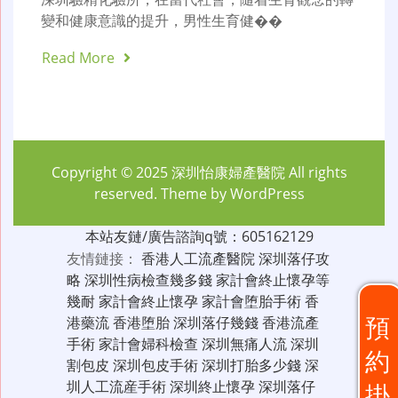
變和健康意識的提升，男性生育健��
Read More
Copyright © 2025
深圳怡康婦產醫院
All rights
reserved. Theme by
WordPress
本站友鏈/廣告諮詢q號：605162129
友情鏈接：
香港人工流產醫院
深圳落仔攻
略
深圳性病檢查幾多錢
家計會終止懷孕等
幾耐
家計會終止懷孕
家計會堕胎手術
香
預
港藥流
香港堕胎
深圳落仔幾錢
香港流產
手術
家計會婦科檢查
深圳無痛人流
深圳
約
割包皮
深圳包皮手術
深圳打胎多少錢
深
圳人工流産手術
深圳終止懷孕
深圳落仔
掛