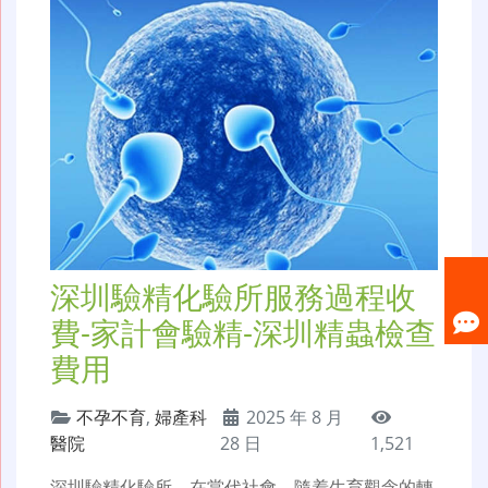
深圳驗精化驗所服務過程收
費-家計會驗精-深圳精蟲檢查
費用
不孕不育
,
婦產科
2025 年 8 月
醫院
28 日
1,521
深圳驗精化驗所，在當代社會，隨着生育觀念的轉